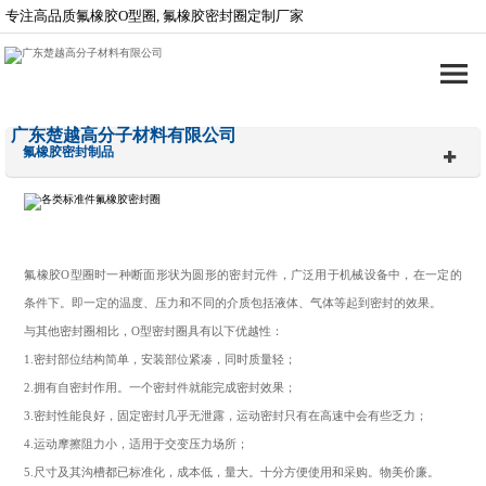
专注高品质氟橡胶O型圈, 氟橡胶密封圈定制厂家
广东楚越高分子材料有限公司
氟橡胶密封制品
氟橡胶O型圈
时一种断面形状为圆形的密封元件，广泛用于机械设备中，在一定的
条件下。即一定的温度、压力和不同的介质包括液体、气体等起到密封的效果。
与其他
密封圈
相比，
O
型密封圈具有以下优越性：
1.
密封部位结构简单，安装部位紧凑，同时质量轻；
2.
拥有自密封作用。一个密封件就能完成密封效果；
3.
密封性能良好，固定密封几乎无泄露，运动密封只有在高速中会有些乏力；
4.
运动摩擦阻力小，适用于交变压力场所；
5.
尺寸及其沟槽都已标准化，成本低，量大。十分方便使用和采购。物美价廉。