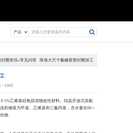
密封圈资讯
»
常见问答
珠海大尺寸氟橡胶密封圈加工
工
：1315
～0.5%乙烯基硅氧烷混物改性材料。结晶开放式高黏
连的侧基为甲基、乙烯基和三氟丙基，含水量在60～
氧化物