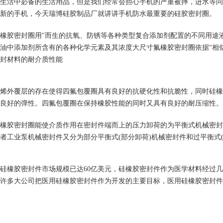
生活中必备的生活用品，但是我们经常会担心手机的严重被摔，进水等问
新的手机，今天瑞博硅胶制品厂就讲讲手机防水最重要的硅胶密封圈。
橡胶密封圈用"而生的抗氧、防锈等各种类型复合添加剂配置的不同用途液压
1
2
3
油中添加剂所含有的各种化学元素及其浓度大尺寸氟橡胶密封圈依据“相
封材料的耐介质性能
烯外覆层的存在使得四氟包覆圈具有良好的抗硬化性和抗脆性，同时硅橡
良好的弹性。四氟包覆圈在保持橡胶性能的同时又具有良好的耐压缩性。
橡胶密封圈能使介质作用在密封件端而上的压力卸荷的为平衡式机械密封
者工业泵机械密封件又分为部分平衡式(部分卸荷)机械密封件和过平衡式(
硅橡胶密封件市场规模已达60亿美元，硅橡胶密封件作为医学材料经过
许多大公司把医用硅橡胶密封件作为开发的主要目标，医用硅橡胶密封件