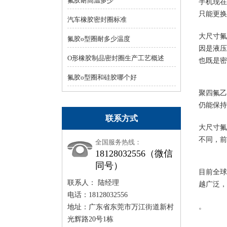
氟胶耐高温多少
手机现在
只能更换
汽车橡胶密封圈标准
大尺寸氟
氟胶o型圈耐多少温度
因是液压
O形橡胶制品密封圈生产工艺概述
也既是密
氟胶o型圈和硅胶哪个好
聚四氟乙
仍能保持
联系方式
大尺寸氟
不同，前
全国服务热线：
18128032556（微信
同号）
目前全球
联系人： 陆经理
越广泛，
电话：18128032556
。
地址：广东省东莞市万江街道新村
光辉路20号1栋