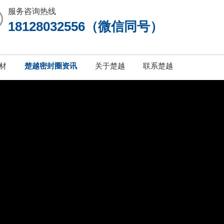
服务咨询热线
18128032556（微信同号）
材
楚越密封圈资讯
关于楚越
联系楚越