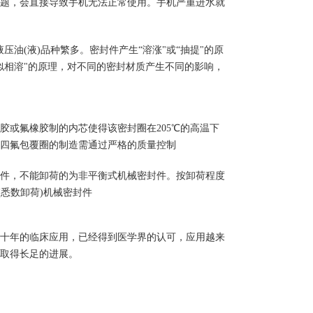
题，会直接导致手机无法正常使用。手机严重进水就
油(液)品种繁多。密封件产生“溶涨"或“抽提"的原
似相溶"的原理，对不同的密封材质产生不同的影响，
胶或氟橡胶制的内芯使得该密封圈在205℃的高温下
四氟包覆圈的制造需通过严格的质量控制
件，不能卸荷的为非平衡式机械密封件。按卸荷程度
悉数卸荷)机械密封件
几十年的临床应用，已经得到医学界的认可，应用越来
取得长足的进展。