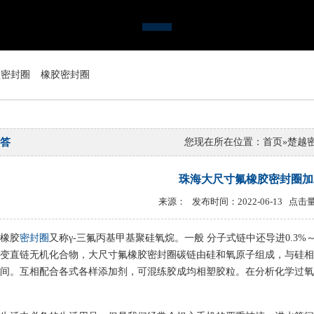
型密封圈
橡胶密封圈
答
您现在所在位置：
首页
»
楚越
珠海大尺寸氟橡胶密封圈加
来源： 发布时间：2022-06-13 点击量
橡胶
密封圈
又称γ-三氟丙基甲基聚硅氧烷。一般 分子式链中还导进0.3%
变直链无机化合物，大尺寸氟橡胶密封圈碳链由硅和氧原子组成，与硅相
中间。互相配合各式各样添加剂，可混练胶成均相塑胶粒。在分析化学过