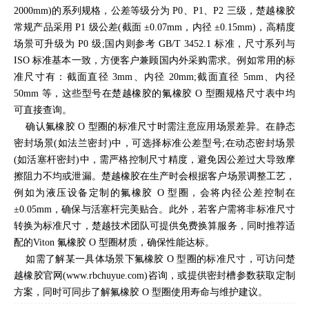
2000mm)的系列规格，公差等级分为 P0、P1、P2 三级，楚越橡胶
常规产品采用 P1 级公差(截面 ±0.07mm，内径 ±0.15mm)，高精度
场景可升级为 P0 级;国内则参考 GB/T 3452.1 标准，尺寸系列与
ISO 标准基本一致，方便客户兼顾国内外采购需求。例如常用的标
准尺寸有：截面直径 3mm、内径 20mm;截面直径 5mm、内径
50mm 等，这些型号在楚越橡胶的氟橡胶 O 型圈规格尺寸表中均
可直接查询。
确认氟橡胶 O 型圈的标准尺寸时需注意应用场景差异。在静态
密封场景(如法兰密封)中，可选择标准公差型号;在动态密封场景
(如活塞杆密封)中，需严格控制尺寸精度，避免因公差过大导致摩
擦阻力不均或泄漏。楚越橡胶在生产时会根据客户场景调整工艺，
例如为液压设备定制的氟橡胶 O 型圈，会将内径公差控制在
±0.05mm，确保与活塞杆完美贴合。此外，若客户需将非标准尺寸
转换为标准尺寸，楚越技术团队可提供免费换算服务，同时推荐适
配的Viton 氟橡胶 O 型圈材质，确保性能达标。
如需了解某一具体场景下氟橡胶 O 型圈的标准尺寸，可访问楚
越橡胶官网(www.rbchuyue.com)咨询，或提供密封槽参数获取定制
方案，同时可同步了解氟橡胶 O 型圈使用寿命与维护建议。