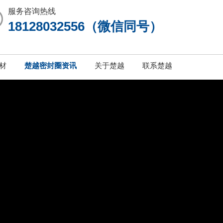
服务咨询热线
18128032556（微信同号）
材
楚越密封圈资讯
关于楚越
联系楚越