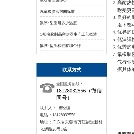
氟胶耐高温多少
高耐热
耐受更
汽车橡胶密封圈标准
良好的
氟胶o型圈耐多少温度
境下都
优异的
O形橡胶制品密封圈生产工艺概述
低温弹
氟胶o型圈和硅胶哪个好
优秀的
氟橡胶
气行业
据具体
联系方式
全国服务热线：
18128032556（微信
同号）
联系人： 陆经理
电话：18128032556
地址：广东省东莞市万江街道新村
光辉路20号1栋