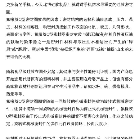
更换新的手机，今天瑞博硅胶制品厂就讲讲手机防水最重要的硅胶密封
圈。
氟橡胶O型密封圈效果的因素：密封结构的选择和油膜形成、压力、温
度、材料的相容性，动密封所接触工作表面的材质、硬度、几何形状、
表面光洁度等。氟橡胶O型密封圈密封材质与液压油(液)的相容性液压油
的颗粒污染来源之一是密封件材料与液压油不相适应而产生的“碎
屑"或“磨屑"。密封件因“溶涨"被损坏产生的“碎屑"或被“抽提"出来的未
被结合的无机
随着食品级硅胶在国外兴起，其健康与安全性能得到证明，国内产商也
开始选用代替原有的塑料材料，并主要应用在母婴产品上，但也有部分
商家将该材料创新运用在日常生活用品中，诸如水杯、碗、烘焙模具、
蒸笼等等。
氟橡胶O型密封圈绷簧随轴一同旋转的机械密封件称为旋转式机械密封
件，绷簧不随轴一同旋转的机械密封件称为停止式机械密封件。氟橡胶
O型密封圈由于停止式机械密封件的绷簧不受离心力影响，作业比较稳
定，旋转式机械密封件的弹性元件设备简略，径向尺度小
密封圈对于环境适应能力强，将其放置于强温加热后，可以很好的保持