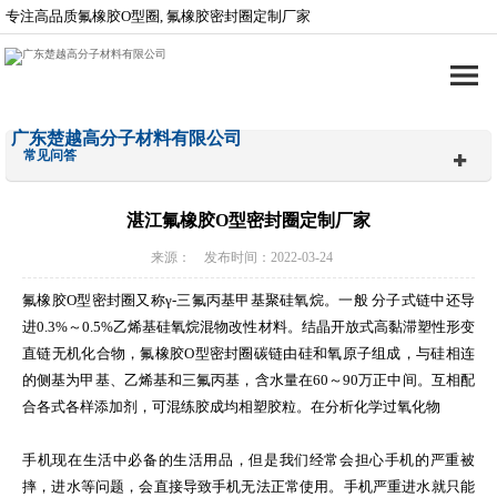
专注高品质氟橡胶O型圈, 氟橡胶密封圈定制厂家
广东楚越高分子材料有限公司
常见问答
湛江氟橡胶O型密封圈定制厂家
来源： 发布时间：2022-03-24
氟橡胶O型密封圈又称γ-三氟丙基甲基聚硅氧烷。一般 分子式链中还导
进0.3%～0.5%乙烯基硅氧烷混物改性材料。结晶开放式高黏滞塑性形变
直链无机化合物，氟橡胶O型密封圈碳链由硅和氧原子组成，与硅相连
的侧基为甲基、乙烯基和三氟丙基，含水量在60～90万正中间。互相配
合各式各样添加剂，可混练胶成均相塑胶粒。在分析化学过氧化物
手机现在生活中必备的生活用品，但是我们经常会担心手机的严重被
摔，进水等问题，会直接导致手机无法正常使用。手机严重进水就只能