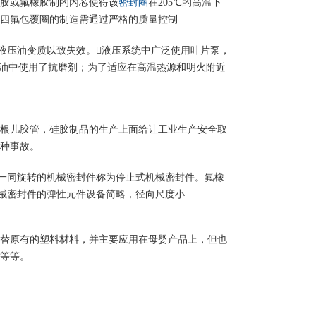
胶或氟橡胶制的内芯使得该
密封圈
在205℃的高温下
四氟包覆圈的制造需通过严格的质量控制
液压油变质以致失效。液压系统中广泛使用叶片泵，
液压油中使用了抗磨剂；为了适应在高温热源和明火附近
根儿胶管，硅胶制品的生产上面给让工业生产安全取
种事故。
一同旋转的机械密封件称为停止式机械密封件。氟橡
械密封件的弹性元件设备简略，径向尺度小
替原有的塑料材料，并主要应用在母婴产品上，但也
等等。