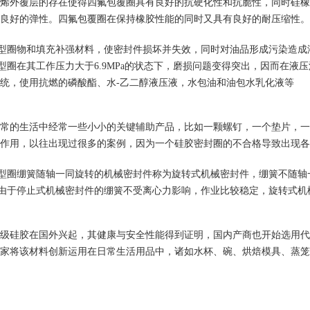
烯外覆层的存在使得四氟包覆圈具有良好的抗硬化性和抗脆性，同时硅橡
良好的弹性。四氟包覆圈在保持橡胶性能的同时又具有良好的耐压缩性。
型圈物和填充补强材料，使密封件损坏并失效，同时对油品形成污染造成
1
2
3
型圈在其工作压力大于6.9MPa的状态下，磨损问题变得突出，因而在
统，使用抗燃的磷酸酯、水-乙二醇液压液，水包油和油包水乳化液等
常的生活中经常一些小小的关键辅助产品，比如一颗螺钉，一个垫片，一
作用，以往出现过很多的案例，因为一个硅胶密封圈的不合格导致出现各
型圈绷簧随轴一同旋转的机械密封件称为旋转式机械密封件，绷簧不随轴
由于停止式机械密封件的绷簧不受离心力影响，作业比较稳定，旋转式机
级硅胶在国外兴起，其健康与安全性能得到证明，国内产商也开始选用代
家将该材料创新运用在日常生活用品中，诸如水杯、碗、烘焙模具、蒸笼