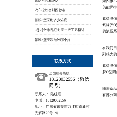
氟胶耐高温多少
聚四氟乙
仍能保持
汽车橡胶密封圈标准
氟橡胶O
氟胶o型圈耐多少温度
氟橡胶O
O形橡胶制品密封圈生产工艺概述
的液压系
氟胶o型圈和硅胶哪个好
在我们日
到很大的
联系方式
氟橡胶O
胶O型圈
全国服务热线：
18128032556（微信
同号）
随着食品
联系人： 陆经理
有部分商
电话：18128032556
地址：广东省东莞市万江街道新村
光辉路20号1栋