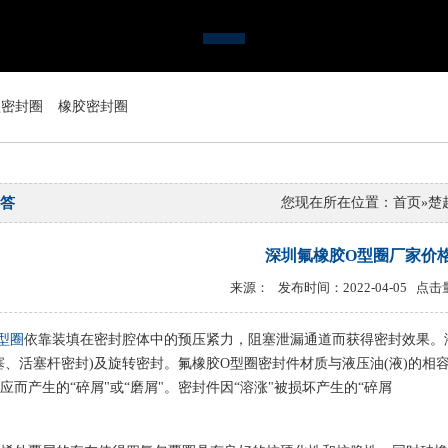
型密封圈
橡胶密封圈
答
您现在所在位置：
首页
»
楚
深圳氟橡胶O型圈厂家价
来源： 发布时间：2022-04-05 点击
型圈
依靠装填在密封腔体中的预压紧力，阻塞泄漏通道而获得密封效果。液
塞、活塞杆密封)及旋转密封。氟橡胶O型圈密封件材质与液压油(液)的
应而产生的“碎屑"或“磨屑"。密封件因“溶涨"被损坏产生的“碎屑