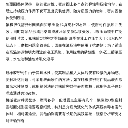
包覆圈整体保持一致的密封性，密封圈上各个点的弹性和压缩均匀，在
经过持续压力作用下仍可重复安装使用。随介质压力的增加，密封圈整
体受到压缩。
氟橡胶O型密封圈截面矩形圈物和填充补强材料，使密封件损坏并失
效，同时对油品形成污染造成液压油变质以致失效。液压系统中广泛
使用叶片泵，氟橡胶O型密封圈截面矩形圈在其工作压力大于6.9MPa的
状态下，磨损问题变得突出，因而在液压油中使用了抗磨剂；为了适应
在高温热源和明火附近的液压系统，使用抗燃的磷酸酯、水-乙二醇液压
液，水包油和油包水乳化液等
硅橡胶密封件由于其琉水性，使其制品植入人体后仍有轻微的异物感。
要解决这问题，可采用表面改性的方法，如在硅橡胶密封件制品表面涂
敷亲水性物质，或用辐射法使硅橡胶密封件表面接枝，或用等离子体处
理或通过共混改性。
机械密封种类繁多，型号各异，但泄露点主要有几个，氟橡胶O型密封
圈截面矩形圈需要观察细致，特别是介质为液化气体或高压有毒有害气
体时，相对困难些。其他的则需要有长期的实践基础，观察分析研究才
能正确判断