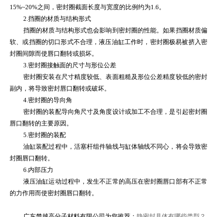
15%~20%
之间，密封圈截面长度与宽度的比例约为
1.6
。
2.
挡圈的材质与结构形式
挡圈的材质与结构形式也会影响到密封圈的性能。如果挡圈材质偏
软、或挡圈的切口形式不合理，液压油缸工作时，密封圈极易被挤入密
封圈间隙而使唇口翻转或损坏。
3.
密封圈接触面的尺寸与形位公差
密封圈安装在尺寸精度较低、表面粗糙及形位公差精度较低的密封
副内，将导致密封唇口翻转或破坏。
4.
密封圈的导向角
密封圈的装配导向角尺寸及角度设计或加工不合理，是引起密封圈
唇口翻转的主要原因。
5.
密封圈的装配
油缸装配过程中，活塞杆组件轴线与缸体轴线不同心，将会导致密
封圈唇口翻转。
6.
内部压力
液压油缸运动过程中，发生不正常的高压在密封圈唇口部有不正常
的力作用而使密封圈唇口翻转。
广东楚越高分子材料有限公司为您推荐：
静密封具体有哪些类型？