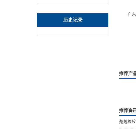
广东
历史记录
推荐产
氟硅橡胶O型密封圈
汽车氟胶O型圈
推荐资
楚越橡胶