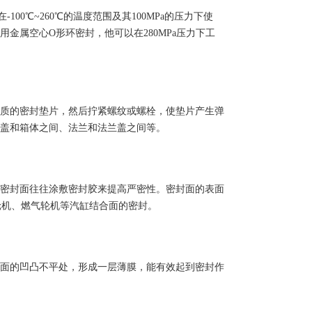
在
-100
℃
~260
℃的温度范围及其
100MPa
的压力下使
用金属空心
O
形环密封，他可以在
280MPa
压力下工
质的密封垫片，然后拧紧螺纹或螺栓，使垫片产生弹
盖和箱体之间、法兰和法兰盖之间等。
密封面往往涂敷密封胶来提高严密性。密封面的表面
轮机、燃气轮机等汽缸结合面的密封。
面的凹凸不平处，形成一层薄膜，能有效起到密封作