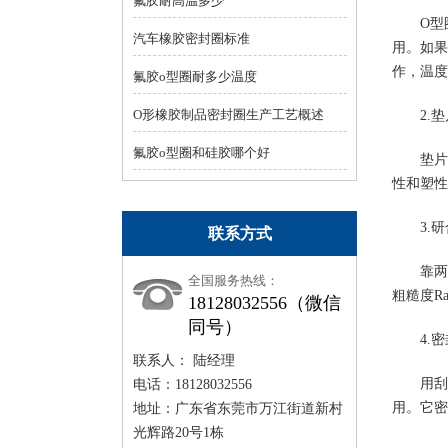
氟胶耐高温多少
O
型
汽车橡胶密封圈标准
用。如果
作，温度
氟胶o型圈耐多少温度
O形橡胶制品密封圈生产工艺概述
2.
垫
氟胶o型圈和硅胶哪个好
垫片
性和塑性
3.
研
联系方式
靠两
全国服务热线：
粗糙度
R
18128032556（微信
同号）
4.
密
联系人： 陆经理
用刮
电话：18128032556
用。它密
地址：广东省东莞市万江街道新村
光辉路20号1栋