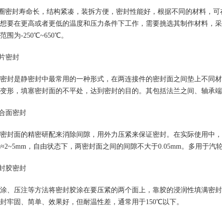
圈密封寿命长，结构紧凑，装拆方便，密封性能好，根据不同的材料，可
想要在更高或者更低的温度和压力条件下工作，需要挑选其制作材料，采
范围为
-250
℃
~650
℃。
1
2
3
片密封
密封是静密封中最常用的一种形式，在两连接件的密封面之间垫上不同材
变形，填塞密封面的不平处，达到密封的目的。其包括法兰之间、轴承端
合面密封
密封面的精密研配来消除间隙，用外力压紧来保证密封。在实际使用中，
a
≈
2~5mm
，自由状态下，两密封面之间的间隙不大于
0.05mm
。多用于汽
封胶密封
涂、压注等方法将密封胶涂在要压紧的两个面上，靠胶的浸润性填满密封
封牢固、简单、效果好，但耐温性差，通常用于
150
℃以下。