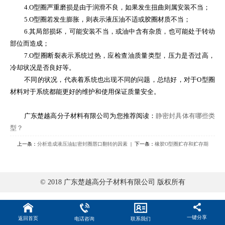
4.O
型圈严重磨损是由于润滑不良，如果发生扭曲则属安装不当；
5.O
型圈若发生膨胀，则表示液压油不适或胶圈材质不当；
6.
其局部损坏，可能安装不当，或油中含有杂质，也可能处于转动
部位而造成；
7.O
型圈断裂表示系统过热，应检查油质量类型，压力是否过高，
冷却状况是否良好等。
不同的状况，代表着系统也出现不同的问题，总结好，对于
O
型圈
材料对于系统都能更好的维护和使用保证质量安全。
广东楚越高分子材料有限公司为您推荐阅读：
静密封具体有哪些类
型？
上一条：
分析造成液压油缸密封圈唇口翻转的因素
| 下一条：
橡胶O型圈贮存和贮存期
© 2018 广东楚越高分子材料有限公司 版权所有
一键分享
返回首页
电话咨询
联系我们