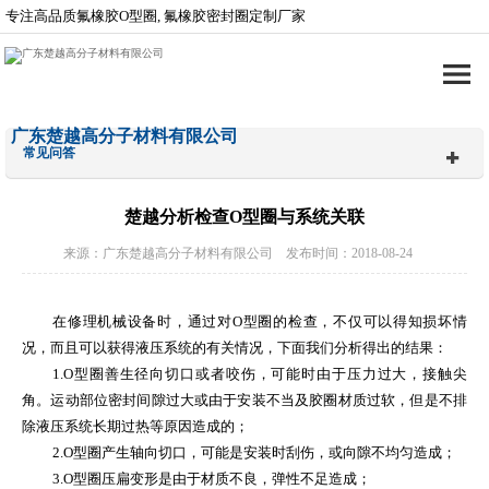
专注高品质氟橡胶O型圈, 氟橡胶密封圈定制厂家
广东楚越高分子材料有限公司
常见问答
楚越分析检查O型圈与系统关联
来源：广东楚越高分子材料有限公司 发布时间：2018-08-24
在修理机械设备时，通过对
O
型圈的检查，不仅可以得知损坏情
况，而且可以获得液压系统的有关情况，下面我们分析得出的结果：
1.O
型圈善生径向切口或者咬伤，可能时由于压力过大，接触尖
角。运动部位密封间隙过大或由于安装不当及胶圈材质过软，但是不排
除液压系统长期过热等原因造成的；
2.O
型圈产生轴向切口，可能是安装时刮伤，或向隙不均匀造成；
3.O
型圈压扁变形是由于材质不良，弹性不足造成；