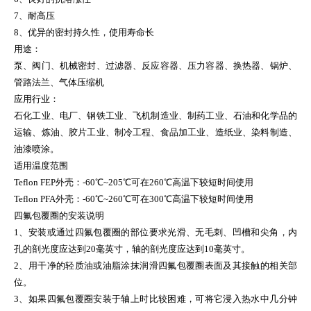
7、耐高压
8、优异的密封持久性，使用寿命长
用途：
泵、阀门、机械密封、过滤器、反应容器、压力容器、换热器、锅炉、
管路法兰、气体压缩机
应用行业：
石化工业、电厂、钢铁工业、飞机制造业、制药工业、石油和化学品的
运输、炼油、胶片工业、制冷工程、食品加工业、造纸业、染料制造、
油漆喷涂。
适用温度范围
Teflon FEP外壳：
-60
℃
~205
℃可在
260
℃高温下较短时间使用
Teflon PFA外壳：
-60
℃
~260
℃可在
300
℃高温下较短时间使用
四氟包覆圈的安装说明
1、安装或通过四氟包覆圈的部位要求光滑、无毛刺、凹槽和尖角，内
孔的剖光度应达到
20
毫英寸，轴的剖光度应达到
10
毫英寸。
2、用干净的轻质油或油脂涂抹润滑四氟包覆圈表面及其接触的相关部
位。
3、如果四氟包覆圈安装于轴上时比较困难，可将它浸入热水中几分钟