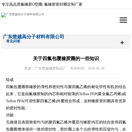
专注高品质氟橡胶O型圈, 氟橡胶密封圈定制厂家
广东楚越高分子材料有限公司
常见问答
关于四氟包覆橡胶圈的一些知识
来源：广东楚越橡胶制品厂 发布时间：2018-05-30
组成
四氟包覆圈将橡胶的弹性和密封性与聚四氟乙烯的耐化学性有机的结合
起来，它是由氟橡胶制的内芯和相对较薄的
Teflon FEP(
聚全氟乙丙烯
)
或
Teflon PFA(
可溶性聚四氟乙烯
)
外覆组合而成，这种橡胶密封圈具有优异
的密封性能。
功能
无接缝且表面致密均匀的聚四氟乙烯外覆层与橡胶内芯的结合使得四氟
包覆圈整体保持一致的密封性，密封圈上各个点的弹性和压缩均匀，在