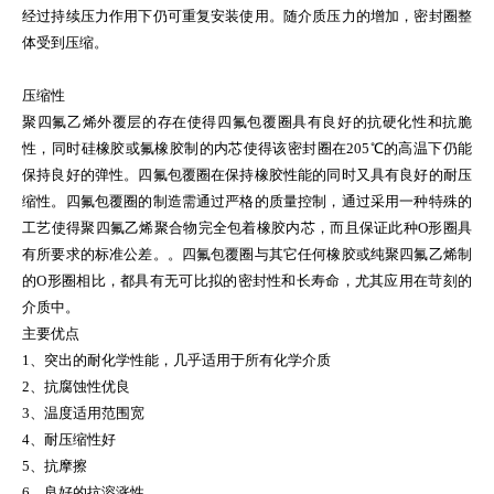
经过持续压力作用下仍可重复安装使用。随介质压力的增加，密封圈整
体受到压缩。
压缩性
聚四氟乙烯外覆层的存在使得四氟包覆圈具有良好的抗硬化性和抗脆
性，同时硅橡胶或氟橡胶制的内芯使得该密封圈在
205
℃的高温下仍能
保持良好的弹性。四氟包覆圈在保持橡胶性能的同时又具有良好的耐压
缩性。四氟包覆圈的制造需通过严格的质量控制，通过采用一种特殊的
工艺使得聚四氟乙烯聚合物完全包着橡胶内芯，而且保证此种
O
形圈具
有所要求的标准公差。。四氟包覆圈与其它任何橡胶或纯聚四氟乙烯制
的
O
形圈相比，都具有无可比拟的密封性和长寿命，尤其应用在苛刻的
介质中。
主要优点
1、突出的耐化学性能，几乎适用于所有化学介质
2、抗腐蚀性优良
3、温度适用范围宽
4、耐压缩性好
5、抗摩擦
6、良好的抗溶涨性