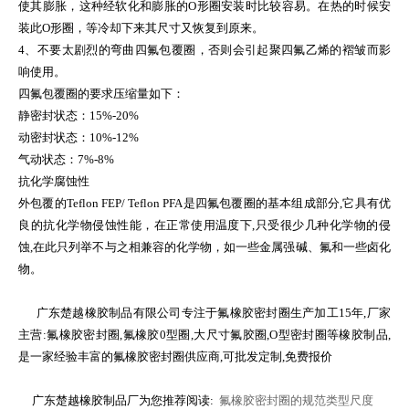
使其膨胀，这种经软化和膨胀的
O
形圈安装时比较容易。在热的时候安
装此
O
形圈，等冷却下来其尺寸又恢复到原来。
4、不要太剧烈的弯曲四氟包覆圈，否则会引起聚四氟乙烯的褶皱而影
响使用。
四氟包覆圈的要求压缩量如下：
静密封状态：
15%-20%
动密封状态：
10%-12%
气动状态：
7%-8%
抗化学腐蚀性
外包覆的
Teflon FEP/ Teflon PFA
是四氟包覆圈的基本组成部分
,
它具有优
良的抗化学物侵蚀性能，在正常使用温度下
,
只受很少几种化学物的侵
蚀
,
在此只列举不与之相兼容的化学物，如一些金属强碱、氟和一些卤化
物。
广东楚越橡胶制品有限公司专注于氟橡胶密封圈生产加工15年,厂家
主营:氟橡胶密封圈,氟橡胶0型圈,大尺寸氟胶圈,O型密封圈等橡胶制品,
是一家经验丰富的氟橡胶密封圈供应商,可批发定制,免费报价
广东楚越橡胶制品厂为您推荐阅读:
氟橡胶密封圈的规范类型尺度