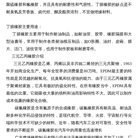
聚硫橡胶和氟橡胶，并且具有的耐磨性和气密性。丁腈橡胶的缺点是不
耐臭氧及芳香族、卤代烃、酮及酯类溶剂，不宜做绝缘材料。
丁腈橡胶主要用途：
丁腈橡胶主要用于制作耐油制品，如耐油管、胶带、橡胶隔膜和大
型油囊等，常用于制作各类耐油模压制品，如
O
形圈、油封、皮碗、膜
片、活门、波纹管等，也用于制作胶板和耐磨零件。
三元乙丙橡胶介绍
三元乙丙橡胶是乙烯、丙烯以及非共轭二烯烃的三元共聚物，
1963
年开始商业化生产。每年全世界的消费量是
80
万吨。
EPDM
最主要的特
性就是其优越的耐氧化、抗臭氧和抗侵蚀的能力。由于三元乙丙橡胶属
于聚烯烃家族，它具有极好的硫化特性。在所有橡胶当中，
EPDM
具有
最低的比重。它能吸收大量的填料和油而影响特性不大。因此可以制作
成本低廉的橡胶化合物。
碳氟橡胶是含有氟原子的合成橡胶，碳氟橡胶具有耐高温、耐油及
耐多种化学药品侵蚀的特性，是现代航空、导弹、火箭、宇宙航行等尖
端科学技术不可缺少的材料。近年，随着汽车工业对可靠性、安全性等
要求的不断提升，碳氟橡胶在汽车中的用量也迅速增长
广东楚越橡胶制品有限公司专注于氟橡胶密封圈生产加工15年，厂