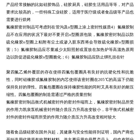
产品经常接触的比如硅胶饰品，硅胶厨具，硅胶生活用品等等，对产品
要求比较高的，一些特殊工业硅胶，适用于医疗级或者食品级等产品也
需要进行烘烤
氟橡胶密封制品可考虑到在管沟及o型圈上涂上密封性媒质4）氟橡胶制
品不在应用的状况下最好不要开启o型圈原包裝，氟橡胶密封制品以防
硫化橡胶o型圈上粘附有尘土或渗入脏东西将会导致硫化橡胶o型圈损
害；5）氟橡胶制品应尽量减少太阳照射或置放在加热炉等高溫热原周
边以防促进硫化橡胶o型圈脆化；6）氟橡胶制品应防止绑扎挂在针
聚四氟乙烯外覆层的存在使得四氟包覆圈具有良好的抗硬化性和抗脆
性，同时硅橡胶或氟橡胶制的内芯使得该密封圈在205℃的高温下仍能
保持良好的弹性。四氟包覆圈在保持橡胶性能的同时又具有良好的耐压
缩性。四氟包覆圈的制造需通过严格的质量控制
氟橡胶密封制品衡式机械密封件的密封件端而上，氟橡胶密封制品所受
的作用力凯泉泵机械密封件随介质压力升髙改变较小，非平衡式机械密
封件的密封件端而所受的作用力随介质压力升高改变相对较大
随着食品级硅胶在国外兴起，其健康与安全性能得到证明，国内产商也
开始选用代替原有的塑料材料，并主要应用在母婴产品上，但也有部分