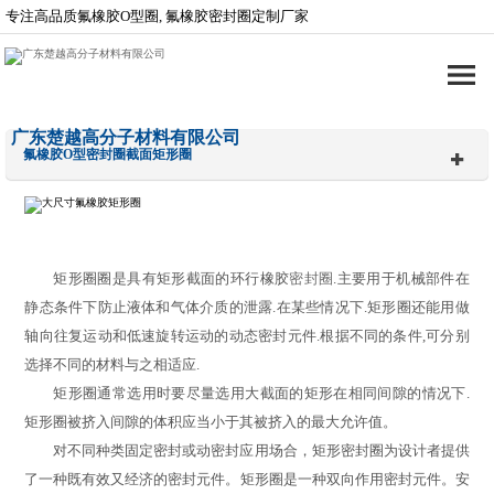
专注高品质氟橡胶O型圈, 氟橡胶密封圈定制厂家
广东楚越高分子材料有限公司
氟橡胶O型密封圈截面矩形圈
矩形圈圈是具有矩形截面的环行橡胶
密封圈
.主要用于机械部件在
静态条件下防止液体和气体介质的泄露.在某些情况下.矩形圈还能用做
轴向往复运动和低速旋转运动的动态密封元件.根据不同的条件,可分别
选择不同的材料与之相适应.
矩形
圈通常选用时要尽量选用大截面的
矩形
在相同间隙的情况下.
矩形
圈被挤入间隙的体积应当小于其被挤入的最大允许值。
对不同种类固定密封或动密封应用场合，
矩形
密封圈为设计者提供
了一种既有效又经济的密封元件。
矩形
圈是一种双向作用密封元件。安