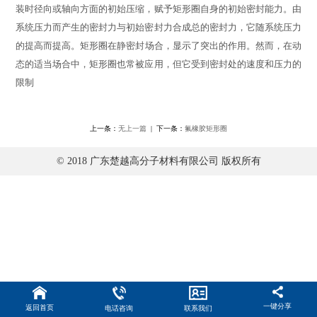
装时径向或轴向方面的初始压缩，赋予
矩形
圈自身的初始密封能力。由
系统压力而产生的密封力与初始密封力合成总的密封力，它随系统压力
的提高而提高。
矩形
圈在静密封场合，显示了突出的作用。然而，在动
态的适当场合中，
矩形
圈也常被应用，但它受到密封处的速度和压力的
限制
上一条：
无上一篇
| 下一条：
氟橡胶矩形圈
© 2018 广东楚越高分子材料有限公司 版权所有
一键分享
返回首页
电话咨询
联系我们