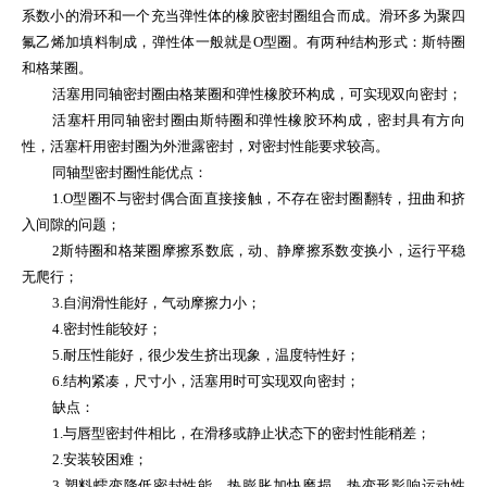
系数小的滑环和一个充当弹性体的橡胶密封圈组合而成。滑环多为聚四
氟乙烯加填料制成，弹性体一般就是
O
型圈。有两种结构形式：斯特圈
和格莱圈。
活塞用同轴密封圈由格莱圈和弹性橡胶环构成，可实现双向密封；
活塞杆用同轴密封圈由斯特圈和弹性橡胶环构成，密封具有方向
性，活塞杆用密封圈为外泄露密封，对密封性能要求较高。
同轴型密封圈性能优点：
1.O
型圈不与密封偶合面直接接触，不存在密封圈翻转，扭曲和挤
入间隙的问题；
2
斯特圈和格莱圈摩擦系数底，动、静摩擦系数变换小，运行平稳
无爬行；
3.
自润滑性能好，气动摩擦力小；
4.
密封性能较好；
5.
耐压性能好，很少发生挤出现象，温度特性好；
6.
结构紧凑，尺寸小，活塞用时可实现双向密封；
缺点：
1.
与唇型密封件相比，在滑移或静止状态下的密封性能稍差；
2.
安装较困难；
3.
塑料蠕变降低密封性能，热膨胀加快磨损，热变形影响运动性