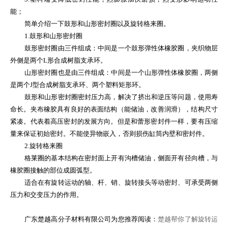
能；
简单介绍一下鼓形和山形密封圈以及旋转格来圈。
1.
鼓形和山形密封圈
鼓形密封圈由三件组成：中间是一个鼓形弹性体橡胶圈，夹织物层
外侧是两个
L
形合成树脂支承环。
山形密封圈也是由三件组成：中间是一个山形弹性体橡胶圈，两侧
是两个
J
型合成树脂支承环、两个塑料矩形环。
鼓形和山形密封圈密封压力高，解决了挤出和逆压等问题，使用寿
命长。夹布橡胶具有良好的表面结构（能储油，改善润滑），结构尺寸
紧凑。代表着高压密封的发展方向。但是和蕾形密封件一样，要有压缩
量来保证初始密封。不能使异物嵌入，否则损伤缸筒内壁和密封件。
2.
旋转格来圈
格莱圈的基本结构在密封面上开有沟槽储油，侧面开有径向槽，与
橡胶圈接触的部位成圆弧型。
适合在有旋转运动的轴、杆、销、旋转接头等动密封、可承受两侧
压力和交变压力的作用。
广东楚越高分子材料有限公司为您推荐阅读：
楚越帮你了解旋转运