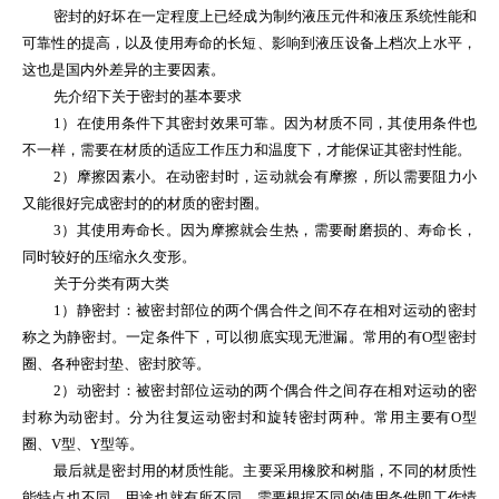
密封的好坏在一定程度上已经成为制约液压元件和液压系统性能和
可靠性的提高，以及使用寿命的长短、影响到液压设备上档次上水平，
这也是国内外差异的主要因素。
先介绍下关于密封的基本要求
1
）在使用条件下其密封效果可靠。因为材质不同，其使用条件也
不一样，需要在材质的适应工作压力和温度下，才能保证其密封性能。
2
）摩擦因素小。在动密封时，运动就会有摩擦，所以需要阻力小
又能很好完成密封的的材质的密封圈。
3
）其使用寿命长。因为摩擦就会生热，需要耐磨损的、寿命长，
同时较好的压缩永久变形。
关于分类有两大类
1
）静密封：被密封部位的两个偶合件之间不存在相对运动的密封
称之为静密封。一定条件下，可以彻底实现无泄漏。常用的有
O
型密封
圈、各种密封垫、密封胶等。
2
）动密封：被密封部位运动的两个偶合件之间存在相对运动的密
封称为动密封。分为往复运动密封和旋转密封两种。常用主要有
O
型
圈、
V
型、
Y
型等。
最后就是密封用的材质性能。主要采用橡胶和树脂，不同的材质性
能特点也不同，用途也就有所不同。需要根据不同的使用条件即工作情