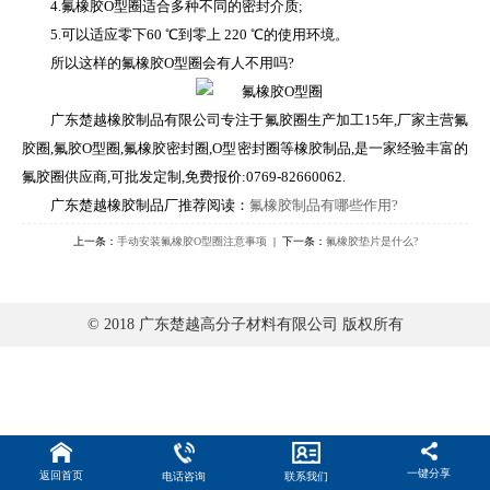
4.氟橡胶O型圈适合多种不同的密封介质;
5.可以适应零下60 ℃到零上 220 ℃的使用环境。
所以这样的氟橡胶O型圈会有人不用吗?
广东楚越橡胶制品有限公司专注于氟胶圈生产加工15年,厂家主营氟
胶圈,氟胶O型圈,氟橡胶密封圈,O型密封圈等橡胶制品,是一家经验丰富的
氟胶圈供应商,可批发定制,免费报价:0769-82660062.
广东楚越橡胶制品厂推荐阅读：
氟橡胶制品有哪些作用?
上一条：
手动安装氟橡胶O型圈注意事项
| 下一条：
氟橡胶垫片是什么?
© 2018 广东楚越高分子材料有限公司 版权所有
一键分享
返回首页
电话咨询
联系我们