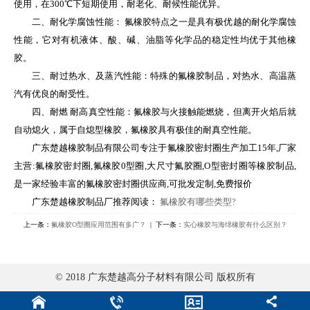
使用，在300℃下短期使用，耐老化、耐候性能优异。
二、耐化学腐蚀性能： 氟橡胶特点之一是具有极优越的耐化学腐蚀
性能，它对有机液体、酸、碱、油脂等化学品的稳定性均优于其他橡
胶。
三、耐过热水、及蒸汽性能：特殊的氟橡胶制品，对热水、高温蒸
汽有优良的耐受性。
四、耐燃 耐高真空性能：氟橡胶与火接触能燃烧，但离开火焰后就
自动熄火，属于自熄型橡胶，氟橡胶具有极佳的耐真空性能。
广东楚越橡胶制品有限公司专注于氟橡胶密封圈生产加工15年,厂家
主营:氟橡胶密封圈,氟橡胶0型圈,大尺寸氟胶圈,O型密封圈等橡胶制品,
是一家经验丰富的氟橡胶密封圈供应商,可批发定制,免费报价
广东楚越橡胶制品厂推荐阅读：
氟橡胶有哪些类型?
上一条：
氟橡胶O型圈应用范围有多广？
| 下一条：
实心橡胶与海绵橡胶有什么区别？
© 2018 广东楚越高分子材料有限公司 版权所有