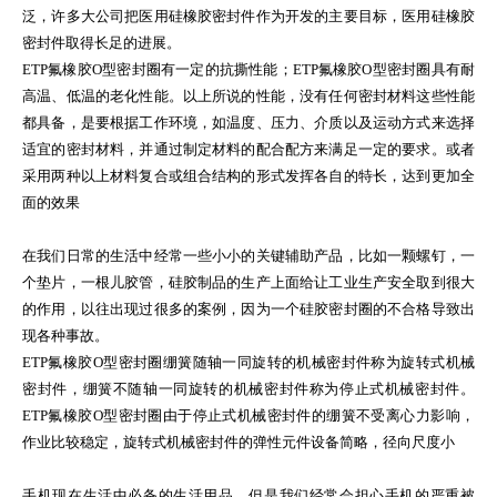
泛，许多大公司把医用硅橡胶密封件作为开发的主要目标，医用硅橡胶
密封件取得长足的进展。
ETP氟橡胶O型密封圈有一定的抗撕性能；ETP氟橡胶O型密封圈具有耐
高温、低温的老化性能。以上所说的性能，没有任何密封材料这些性能
都具备，是要根据工作环境，如温度、压力、介质以及运动方式来选择
适宜的密封材料，并通过制定材料的配合配方来满足一定的要求。或者
采用两种以上材料复合或组合结构的形式发挥各自的特长，达到更加全
面的效果
在我们日常的生活中经常一些小小的关键辅助产品，比如一颗螺钉，一
个垫片，一根儿胶管，硅胶制品的生产上面给让工业生产安全取到很大
的作用，以往出现过很多的案例，因为一个硅胶密封圈的不合格导致出
现各种事故。
ETP氟橡胶O型密封圈绷簧随轴一同旋转的机械密封件称为旋转式机械
密封件，绷簧不随轴一同旋转的机械密封件称为停止式机械密封件。
ETP氟橡胶O型密封圈由于停止式机械密封件的绷簧不受离心力影响，
作业比较稳定，旋转式机械密封件的弹性元件设备简略，径向尺度小
手机现在生活中必备的生活用品，但是我们经常会担心手机的严重被