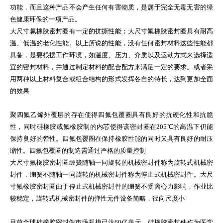
功能，而且这种产品不会产生任何有害物质，是属于完全无毒无害的绿
色健康环保的一项产品。
大尺寸氟橡胶密封圈有一定的抗撕性能；大尺寸氟橡胶密封圈具有耐高
温、低温的老化性能。以上所说的性能，没有任何密封材料这些性能都
具备，是要根据工作环境，如温度、压力、介质以及运动方式来选择适
宜的密封材料，并通过制定材料的配合配方来满足一定的要求。或者采
用两种以上材料复合或组合结构的形式发挥各自的特长，达到更加全面
的效果
聚四氟乙烯外覆层的存在使得四氟包覆圈具有良好的抗硬化性和抗脆
性，同时硅橡胶或氟橡胶制的内芯使得该密封圈在205℃的高温下仍能
保持良好的弹性。四氟包覆圈在保持橡胶性能的同时又具有良好的耐压
缩性。四氟包覆圈的制造需通过严格的质量控制
大尺寸氟橡胶密封圈绷簧随轴一同旋转的机械密封件称为旋转式机械密
封件，绷簧不随轴一同旋转的机械密封件称为停止式机械密封件。大尺
寸氟橡胶密封圈由于停止式机械密封件的绷簧不受离心力影响，作业比
较稳定，旋转式机械密封件的弹性元件设备简略，径向尺度小
目前全球硅橡胶密封件市场规模已达60亿美元，硅橡胶密封件作为医学