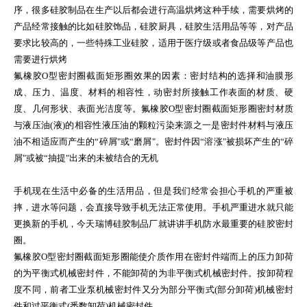
序，很多硅胶制品在生产以后都会进行高温烘烤这种手续，需要烘烤的
产品经常接触的比如硅胶饰品，硅胶厨具，硅胶生活用品等等，对产品
要求比较高的，一些特殊工业硅胶，适用于医疗级或者食品级等产品也
需要进行烘烤
氟橡胶O型密封圈截面矩形圈效果的因素：密封结构的选择和油膜形
成、压力、温度、材料的相容性，动密封所接触工作表面的材质、硬
度、几何形状、表面光洁度等。氟橡胶O型密封圈截面矩形圈密封材质
与液压油(液)的相容性液压油的颗粒污染来源之一是密封件材料与液压
油不相适应而产生的“碎屑"或“磨屑"。密封件因“溶涨"被损坏产生的“碎
屑"或被“抽提"出来的未被结合的无机
手机现在生活中必备的生活用品，但是我们经常会担心手机的严重被
摔，进水等问题，会直接导致手机无法正常使用。手机严重进水就只能
更换新的手机，今天瑞博硅胶制品厂就讲讲手机防水最重要的硅胶密封
圈。
氟橡胶O型密封圈截面矩形圈能使介质作用在密封件端而上的压力卸荷
的为平衡式机械密封件，不能卸荷的为非平衡式机械密封件。按卸荷程
度不同，前者工业泵机械密封件又分为部分平衡式(部分卸荷)机械密封
件和过平衡式(悉数卸荷)机械密封件