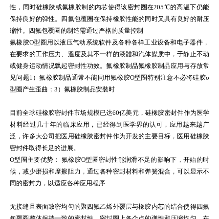
性，同时硅橡胶或氟橡胶制的内芯使得该密封圈在205℃的高温下仍能
保持良好的弹性。四氟包覆圈在保持橡胶性能的同时又具有良好的耐压
缩性。四氟包覆圈的制造需通过严格的质量控制
氟橡胶O型圈用以液压气动系统软件及各种各样工业设备和电子器件，
在要求的工作压力、溫度及其不一样的液體和汽体媒质中，于静止不动
或健身运动情况飘起密封性功效。氟橡胶制品氟橡胶制品应用与存放常
见问题1）氟橡胶制品通常不能同用氟橡胶O型圈特别注意不必将硅胶o
型圈产生歪曲；3）氟橡胶制品安裝时
目前全球硅橡胶密封件市场规模已达60亿美元，硅橡胶密封件作为医学
材料经过几十年的临床应用，已经得到医学界的认可，应用越来越广
泛，许多大公司把医用硅橡胶密封件作为开发的主要目标，医用硅橡胶
密封件取得长足的进展。
O型圈主要优势︰ 氟橡胶O型圈密封性能润滑不足的影响下，开始的时
候，减少磨损和摩擦阻力，通过各种密封材料和弹簧混合，可以显示不
同的密封力，以适应各种应用程序
无接缝且表面致密均匀的聚四氟乙烯外覆层与橡胶内芯的结合使得四氟
包覆圈整体保持一致的密封性，密封圈上各个点的弹性和压缩均匀，在