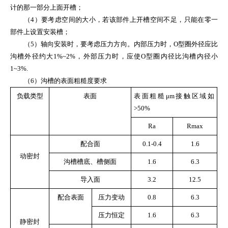
计的那一部分上面开槽；
（
4
）要考虑空间的大小，若该部件上开槽空间不足，只能在零一
部件上设置安装槽；
（
5
）轴向安装时，要考虑压力方向。内部压力时，
O
型圈外径应比
沟槽外径约大
1%~2%
，外部压力时，应使
O
型圈内径比沟槽内径小
1~3%.
（
6
）沟槽的表面粗糙度要求
负载类型
表面
表面粗糙
μ
m
接触区域如
>50%
Ra
Rmax
配合面
0.1-0.4
1.6
动密封
沟槽槽底、槽侧面
1.6
6.3
导入面
3.2
12.5
配合表面
压力变动
0.8
6.3
压力恒定
1.6
6.3
静密封