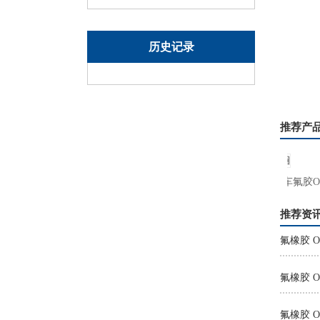
历史记录
推荐产
26氟硅橡胶O型密封圈
汽车氟胶O型
推荐资
氟橡胶 
氟橡胶 O