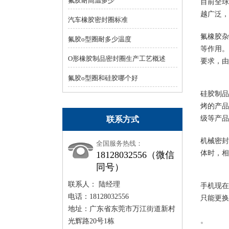
氟胶耐高温多少
目前全球
越广泛，
汽车橡胶密封圈标准
氟橡胶杂
氟胶o型圈耐多少温度
等作用。
O形橡胶制品密封圈生产工艺概述
要求，由
氟胶o型圈和硅胶哪个好
硅胶制品
烤的产品
级等产品
联系方式
机械密封
全国服务热线：
体时，相
18128032556（微信
同号）
联系人： 陆经理
手机现在
电话：18128032556
只能更换
地址：广东省东莞市万江街道新村
。
光辉路20号1栋