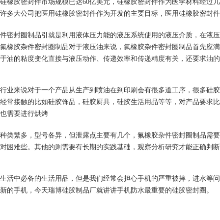
硅橡胶密封件市场规模已达60亿美元，硅橡胶密封件作为医学材料经过
许多大公司把医用硅橡胶密封件作为开发的主要目标，医用硅橡胶密封件
件密封圈制品引就是利用液体压力能的液压系统使用的液压介质，在液压
1
2
3
氟橡胶杂件密封圈制品对于液压油来说，氟橡胶杂件密封圈制品首先应满
于油的粘度变化直接与液压动作、传递效率和传递精度有关，还要求油的
行业来说对于一个产品从生产到喷油在到印刷会有很多道工序，很多硅胶
经常接触的比如硅胶饰品，硅胶厨具，硅胶生活用品等等，对产品要求比
也需要进行烘烤
种类繁多，型号各异，但泄露点主要有几个，氟橡胶杂件密封圈制品需要
对困难些。其他的则需要有长期的实践基础，观察分析研究才能正确判断
生活中必备的生活用品，但是我们经常会担心手机的严重被摔，进水等问
新的手机，今天瑞博硅胶制品厂就讲讲手机防水最重要的硅胶密封圈。