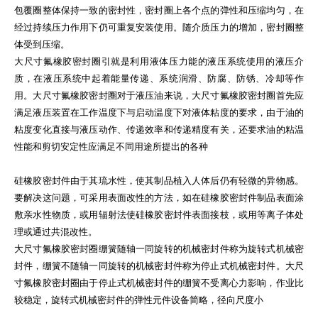
包覆圈整体保持一致的密封性，密封圈上各个点的弹性和压缩均匀，在
经过持续压力作用下仍可重复安装使用。随介质压力的增加，密封圈整
体受到压缩。
大尺寸氟橡胶密封圈引就是利用液体压力能的液压系统使用的液压介
质，在液压系统中起着能量传递、系统润滑、防腐、防锈、冷却等作
用。大尺寸氟橡胶密封圈对于液压油来说，大尺寸氟橡胶密封圈首先应
满足液压装置在工作温度下与启动温度下对液体粘度的要求，由于油的
粘度变化直接与液压动作、传递效率和传递精度有关，还要求油的粘温
性能和剪切安定性应满足不同用途所提出的各种
硅橡胶密封件由于其琉水性，使其制品植入人体后仍有轻微的异物感。
要解决这问题，可采用表面改性的方法，如在硅橡胶密封件制品表面涂
敷亲水性物质，或用辐射法使硅橡胶密封件表面接枝，或用等离子体处
理或通过共混改性。
大尺寸氟橡胶密封圈绷簧随轴一同旋转的机械密封件称为旋转式机械密
封件，绷簧不随轴一同旋转的机械密封件称为停止式机械密封件。大尺
寸氟橡胶密封圈由于停止式机械密封件的绷簧不受离心力影响，作业比
较稳定，旋转式机械密封件的弹性元件设备简略，径向尺度小