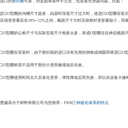
进口的
密封圈
可靠，但是如果条件不注意，也会发生泄露问题，比如：
进口
O
型圈的沟槽尺寸超差，由器时深度尺寸过大时，使进口
O
型圈安装
压缩变形量应在
18%~22%
之间，截面尺寸大时压缩相对变形量较小，而
1
2
3
口
O
型圈的公称尺寸与实际安装尺寸相差太多，形成
O
型圈在拉伸后截面
口
O
型圈在安装时，由于密封面的进口没有光滑的倒角或倒圆而将进口
O
口
O
型圈材质不适用于密封介质而被侵蚀后失效。
口
O
型圈使用时间太久后老化变质，弹性降低后而失效，所以在设备大修
楚越高分子材料有限公司为您推荐：
FKM
三种硫化体系的特点