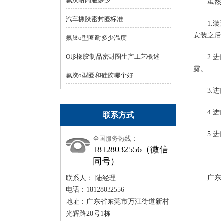
氟胶耐高温多少
虽然
汽车橡胶密封圈标准
1.
装
安装之后
氟胶o型圈耐多少温度
O形橡胶制品密封圈生产工艺概述
2.
进
露。
氟胶o型圈和硅胶哪个好
3.
进
4.
进
联系方式
5.
进
全国服务热线：
18128032556（微信
同号）
广东
联系人： 陆经理
电话：18128032556
地址：广东省东莞市万江街道新村
光辉路20号1栋