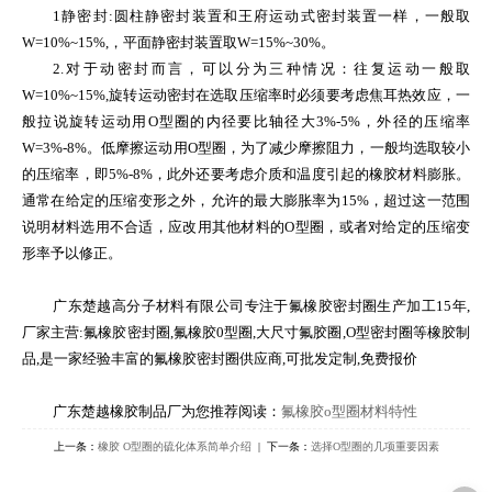
1
静密封
:
圆柱静密封装置和王府运动式密封装置一样，一般取
W=10%~15%,
，平面静密封装置取
W=15%~30%
。
2.
对于动密封而言，可以分为三种情况：往复运动一般取
W=10%~15%,
旋转运动密封在选取压缩率时必须要考虑焦耳热效应，一
般拉说旋转运动用
O
型圈的内径要比轴径大
3%-5%
，外径的压缩率
W=3%-8%
。低摩擦运动用
O
型圈，为了减少摩擦阻力，一般均选取较小
的压缩率，即
5%-8%
，此外还要考虑介质和温度引起的橡胶材料膨胀。
通常在给定的压缩变形之外，允许的最大膨胀率为
15%
，超过这一范围
说明材料选用不合适，应改用其他材料的
O
型圈，或者对给定的压缩变
形率予以修正。
广东楚越高分子材料有限公司专注于氟橡胶密封圈生产加工
15
年
,
厂家主营
:
氟橡胶密封圈
,
氟橡胶
0
型圈
,
大尺寸氟胶圈
,O
型密封圈等橡胶制
品
,
是一家经验丰富的氟橡胶密封圈供应商
,
可批发定制
,
免费报价
广东楚越橡胶制品厂为您推荐阅读：
氟橡胶
o
型圈材料特性
上一条：
橡胶 O型圈的硫化体系简单介绍
| 下一条：
选择O型圈的几项重要因素