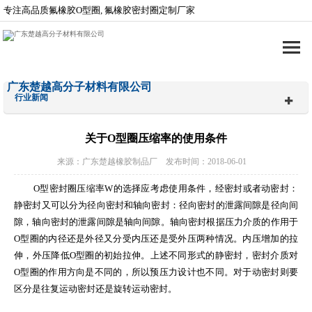
专注高品质氟橡胶O型圈, 氟橡胶密封圈定制厂家
广东楚越高分子材料有限公司
行业新闻
关于O型圈压缩率的使用条件
来源：广东楚越橡胶制品厂 发布时间：2018-06-01
O
型密封圈压缩率
W
的选择应考虑使用条件，经密封或者动密封：
静密封又可以分为径向密封和轴向密封：径向密封的泄露间隙是径向间
隙，轴向密封的泄露间隙是轴向间隙。轴向密封根据压力介质的作用于
O
型圈的内径还是外径又分受内压还是受外压两种情况。内压增加的拉
伸，外压降低
O
型圈的初始拉伸。上述不同形式的静密封，密封介质对
O
型圈的作用方向是不同的，所以预压力设计也不同。对于动密封则要
区分是往复运动密封还是旋转运动密封。