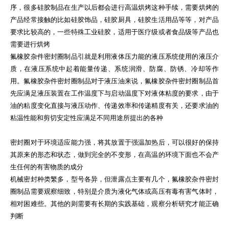
序，很多硅胶制品在生产以后都会进行高温烘烤这种手续，需要烘烤的
产品经常接触的比如硅胶饰品，硅胶厨具，硅胶生活用品等等，对产品
要求比较高的，一些特殊工业硅胶，适用于医疗级或者食品级等产品也
需要进行烘烤
氟橡胶杂件密封圈制品引就是利用液体压力能的液压系统使用的液压介
质，在液压系统中起着能量传递、系统润滑、防腐、防锈、冷却等作
用。氟橡胶杂件密封圈制品对于液压油来说，氟橡胶杂件密封圈制品首
先应满足液压装置在工作温度下与启动温度下对液体粘度的要求，由于
油的粘度变化直接与液压动作、传递效率和传递精度有关，还要求油的
粘温性能和剪切安定性应满足不同用途所提出的各种
密封圈对于环境适应能力强，将其放置于强温加热后，可以很好的保持
其原来的形态和状态，做到完全的不变形，在高温的环境下面也不会产
生任何的有害物质的成分
机械密封种类繁多，型号各异，但泄露点主要有几个，氟橡胶杂件密封
圈制品需要观察细致，特别是介质为液化气体或高压有毒有害气体时，
相对困难些。其他的则需要有长期的实践基础，观察分析研究才能正确
判断