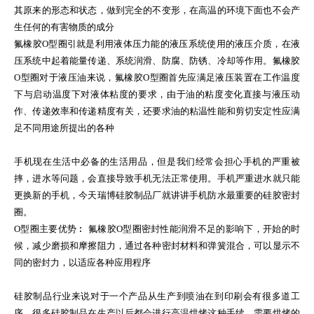
其原来的形态和状态，做到完全的不变形，在高温的环境下面也不会产
生任何的有害物质的成分
氟橡胶O型圈引就是利用液体压力能的液压系统使用的液压介质，在液
压系统中起着能量传递、系统润滑、防腐、防锈、冷却等作用。氟橡胶
O型圈对于液压油来说，氟橡胶O型圈首先应满足液压装置在工作温度
下与启动温度下对液体粘度的要求，由于油的粘度变化直接与液压动
作、传递效率和传递精度有关，还要求油的粘温性能和剪切安定性应满
足不同用途所提出的各种
手机现在生活中必备的生活用品，但是我们经常会担心手机的严重被
摔，进水等问题，会直接导致手机无法正常使用。手机严重进水就只能
更换新的手机，今天瑞博硅胶制品厂就讲讲手机防水最重要的硅胶密封
圈。
O型圈主要优势︰ 氟橡胶O型圈密封性能润滑不足的影响下，开始的时
候，减少磨损和摩擦阻力，通过各种密封材料和弹簧混合，可以显示不
同的密封力，以适应各种应用程序
硅胶制品行业来说对于一个产品从生产到喷油在到印刷会有很多道工
序，很多硅胶制品在生产以后都会进行高温烘烤这种手续，需要烘烤的