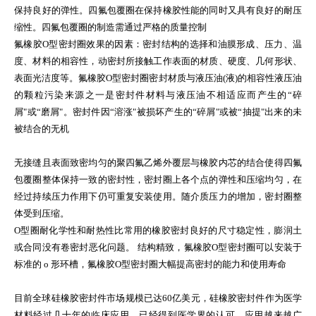
保持良好的弹性。四氟包覆圈在保持橡胶性能的同时又具有良好的耐压
缩性。四氟包覆圈的制造需通过严格的质量控制
氟橡胶O型密封圈效果的因素：密封结构的选择和油膜形成、压力、温
度、材料的相容性，动密封所接触工作表面的材质、硬度、几何形状、
表面光洁度等。氟橡胶O型密封圈密封材质与液压油(液)的相容性液压油
的颗粒污染来源之一是密封件材料与液压油不相适应而产生的“碎
屑"或“磨屑"。密封件因“溶涨"被损坏产生的“碎屑"或被“抽提"出来的未
被结合的无机
无接缝且表面致密均匀的聚四氟乙烯外覆层与橡胶内芯的结合使得四氟
包覆圈整体保持一致的密封性，密封圈上各个点的弹性和压缩均匀，在
经过持续压力作用下仍可重复安装使用。随介质压力的增加，密封圈整
体受到压缩。
O型圈耐化学性和耐热性比常用的橡胶密封良好的尺寸稳定性，膨润土
或合同没有卷密封恶化问题。 结构精致，氟橡胶O型密封圈可以安装于
标准的 o 形环槽，氟橡胶O型密封圈大幅提高密封的能力和使用寿命
目前全球硅橡胶密封件市场规模已达60亿美元，硅橡胶密封件作为医学
材料经过几十年的临床应用，已经得到医学界的认可，应用越来越广