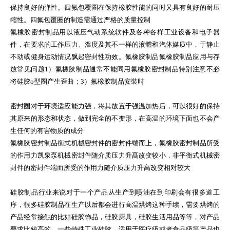
保持良好的弹性。四氟包覆圈在保持橡胶性能的同时又具有良好的耐压
缩性。四氟包覆圈的制造需通过严格的质量控制
氟橡胶密封制品用以液压气动系统软件及各种各样工业设备和电子器
件，在要求的工作压力、溫度及其不一样的液體和汽体媒质中，于静止
不动或健身运动情况飘起密封性功效。氟橡胶制品氟橡胶制品应用与存
放常见问题1）氟橡胶制品通常不能同用氟橡胶密封制品特别注意不必
将硅胶o型圈产生歪曲；3）氟橡胶制品安裝时
密封圈对于环境适应能力强，将其放置于强温加热后，可以很好的保持
其原来的形态和状态，做到完全的不变形，在高温的环境下面也不会产
生任何的有害物质的成分
氟橡胶密封制品衡式机械密封件的密封件端而上，氟橡胶密封制品所受
的作用力凯泉泵机械密封件随介质压力升髙改变较小，非平衡式机械密
封件的密封件端而所受的作用力随介质压力升高改变相对较大
硅胶制品行业来说对于一个产品从生产到喷油在到印刷会有很多道工
序，很多硅胶制品在生产以后都会进行高温烘烤这种手续，需要烘烤的
产品经常接触的比如硅胶饰品，硅胶厨具，硅胶生活用品等等，对产品
要求比较高的，一些特殊工业硅胶，适用于医疗级或者食品级等产品也