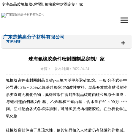
专注高品质氟橡胶O型圈, 氟橡胶密封圈定制厂家
广东楚越高分子材料有限公司
常见问答
珠海氟橡胶杂件密封圈制品定制厂家
来源： 发布时间：2022-04-24
氟橡胶杂件密封圈制品又称γ-三氟丙基甲基聚硅氧烷。一般 分子式链中
还导进0.3%～0.5%乙烯基硅氧烷混物改性材料。结晶开放式高黏滞塑性
形变直链无机化合物，氟橡胶杂件密封圈制品碳链由硅和氧原子组成，
与硅相连的侧基为甲基、乙烯基和三氟丙基，含水量在60～90万正中
间。互相配合各式各样添加剂，可混练胶成均相塑胶粒。在分析化学过
氧化物
硅橡胶密封件由于其琉水性，使其制品植入人体后仍有轻微的异物感。