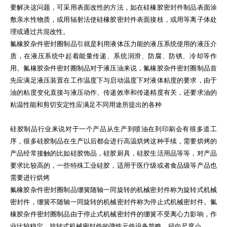
要解决这问题，可采用表面改性的方法，如在硅橡胶密封件制品表面涂
敷亲水性物质，或用辐射法使硅橡胶密封件表面接枝，或用等离子体处
理或通过共混改性。
氟橡胶杂件密封圈制品引就是利用液体压力能的液压系统使用的液压介
质，在液压系统中起着能量传递、系统润滑、防腐、防锈、冷却等作
用。氟橡胶杂件密封圈制品对于液压油来说，氟橡胶杂件密封圈制品首
先应满足液压装置在工作温度下与启动温度下对液体粘度的要求，由于
油的粘度变化直接与液压动作、传递效率和传递精度有关，还要求油的
粘温性能和剪切安定性应满足不同用途所提出的各种
硅胶制品行业来说对于一个产品从生产到喷油在到印刷会有很多道工
序，很多硅胶制品在生产以后都会进行高温烘烤这种手续，需要烘烤的
产品经常接触的比如硅胶饰品，硅胶厨具，硅胶生活用品等等，对产品
要求比较高的，一些特殊工业硅胶，适用于医疗级或者食品级等产品也
需要进行烘烤
氟橡胶杂件密封圈制品绷簧随轴一同旋转的机械密封件称为旋转式机械
密封件，绷簧不随轴一同旋转的机械密封件称为停止式机械密封件。氟
橡胶杂件密封圈制品由于停止式机械密封件的绷簧不受离心力影响，作
业比较稳定，旋转式机械密封件的弹性元件设备简略，径向尺度小