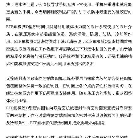
摔，进水等问题，会直接导致手机无法正常使用。手机严重进水就只能
更换新的手机，今天瑞博硅胶制品厂就讲讲手机防水最重要的硅胶密封
圈。
ETP氟橡胶O型密封圈引就是利用液体压力能的液压系统使用的液压介
质，在液压系统中起着能量传递、系统润滑、防腐、防锈、冷却等作
用。ETP氟橡胶O型密封圈对于液压油来说，ETP氟橡胶O型密封圈首先
应满足液压装置在工作温度下与启动温度下对液体粘度的要求，由于油
的粘度变化直接与液压动作、传递效率和传递精度有关，还要求油的粘
温性能和剪切安定性应满足不同用途所提出的各种
无接缝且表面致密均匀的聚四氟乙烯外覆层与橡胶内芯的结合使得四氟
包覆圈整体保持一致的密封性，密封圈上各个点的弹性和压缩均匀，在
经过持续压力作用下仍可重复安装使用。随介质压力的增加，密封圈整
体受到压缩。
ETP氟橡胶O型密封圈轴向双端面机械密封件有面对面安置或背靠背安
置两种结构，作业时需在两对端面间加入密封件液以改善端面间的光滑
及冷却条件，ETP氟橡胶O型密封圈并把介质与外界阻隔。
硅橡胶密封件由于其琉水性，使其制品植入人体后仍有轻微的异物感。