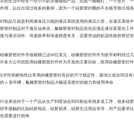
常的生活中经常一些小小的关键辅助产品，比如一颗螺钉，一个垫片，一
作用，以往出现过很多的案例，因为一个硅胶密封圈的不合格导致出现各
封制品引就是利用液体压力能的液压系统使用的液压介质，在液压系统中
1
2
3
胶密封制品对于液压油来说，氟橡胶密封制品首先应满足液压装置在工作
接与液压动作、传递效率和传递精度有关，还要求油的粘温性能和剪切安
硅橡胶密封件市场规模已达60亿美元，硅橡胶密封件作为医学材料经过
许多大公司把医用硅橡胶密封件作为开发的主要目标，医用硅橡胶密封件
化学性和耐热性比常用的橡胶密封良好的尺寸稳定性，膨润土或合同没有
的 o 形环槽，氟橡胶密封制品大幅提高密封的能力和使用寿命
行业来说对于一个产品从生产到喷油在到印刷会有很多道工序，很多硅胶
经常接触的比如硅胶饰品，硅胶厨具，硅胶生活用品等等，对产品要求比
也需要进行烘烤