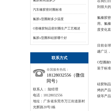
氟胶耐高温多少
在我们日
到很大的
汽车橡胶密封圈标准
氟橡胶密
氟胶o型圈耐多少温度
用。氟橡
O形橡胶制品密封圈生产工艺概述
度变化直
氟胶o型圈和硅胶哪个好
目前全球
越广泛，
联系方式
O型圈耐
装于标准
全国服务热线：
18128032556（微信
同号）
硅胶制品
联系人： 陆经理
烤的产品
电话：18128032556
级等产品
地址：广东省东莞市万江街道新村
光辉路20号1栋