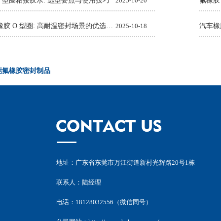
O 型圈粘接胶水: 选型要点与使用技巧
2025-10-20
氟橡胶
Viton 氟橡胶 O 型圈: 高耐温密封场景的优选解决方案
2025-10-18
莞氟橡胶密封制品
地址：广东省东莞市万江街道新村光辉路20号1栋
联系人：陆经理
电话：18128032556（微信同号）