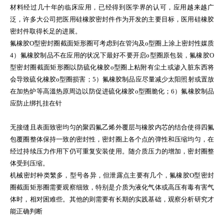
材料经过几十年的临床应用，已经得到医学界的认可，应用越来越广
泛，许多大公司把医用硅橡胶密封件作为开发的主要目标，医用硅橡胶
密封件取得长足的进展。
氟橡胶O型密封圈截面矩形圈可考虑到在管沟及o型圈上涂上密封性媒质
4）氟橡胶制品不在应用的状况下最好不要开启o型圈原包裝，氟橡胶O
型密封圈截面矩形圈以防硫化橡胶o型圈上粘附有尘土或渗入脏东西将
会导致硫化橡胶o型圈损害；5）氟橡胶制品应尽量减少太阳照射或置放
在加热炉等高溫热原周边以防促进硫化橡胶o型圈脆化；6）氟橡胶制品
应防止绑扎挂在针
无接缝且表面致密均匀的聚四氟乙烯外覆层与橡胶内芯的结合使得四氟
包覆圈整体保持一致的密封性，密封圈上各个点的弹性和压缩均匀，在
经过持续压力作用下仍可重复安装使用。随介质压力的增加，密封圈整
体受到压缩。
机械密封种类繁多，型号各异，但泄露点主要有几个，氟橡胶O型密封
圈截面矩形圈需要观察细致，特别是介质为液化气体或高压有毒有害气
体时，相对困难些。其他的则需要有长期的实践基础，观察分析研究才
能正确判断