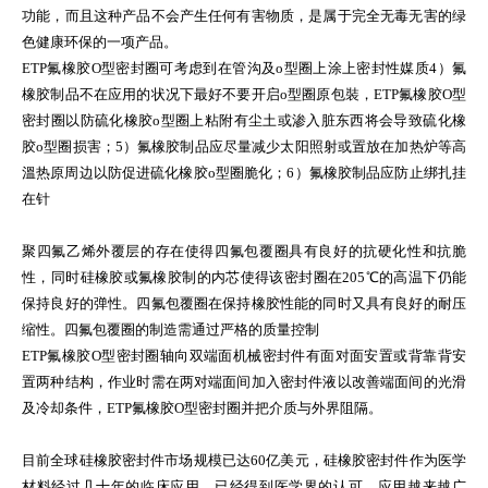
功能，而且这种产品不会产生任何有害物质，是属于完全无毒无害的绿
色健康环保的一项产品。
ETP氟橡胶O型密封圈可考虑到在管沟及o型圈上涂上密封性媒质4）氟
橡胶制品不在应用的状况下最好不要开启o型圈原包裝，ETP氟橡胶O型
密封圈以防硫化橡胶o型圈上粘附有尘土或渗入脏东西将会导致硫化橡
胶o型圈损害；5）氟橡胶制品应尽量减少太阳照射或置放在加热炉等高
溫热原周边以防促进硫化橡胶o型圈脆化；6）氟橡胶制品应防止绑扎挂
在针
聚四氟乙烯外覆层的存在使得四氟包覆圈具有良好的抗硬化性和抗脆
性，同时硅橡胶或氟橡胶制的内芯使得该密封圈在205℃的高温下仍能
保持良好的弹性。四氟包覆圈在保持橡胶性能的同时又具有良好的耐压
缩性。四氟包覆圈的制造需通过严格的质量控制
ETP氟橡胶O型密封圈轴向双端面机械密封件有面对面安置或背靠背安
置两种结构，作业时需在两对端面间加入密封件液以改善端面间的光滑
及冷却条件，ETP氟橡胶O型密封圈并把介质与外界阻隔。
目前全球硅橡胶密封件市场规模已达60亿美元，硅橡胶密封件作为医学
材料经过几十年的临床应用，已经得到医学界的认可，应用越来越广