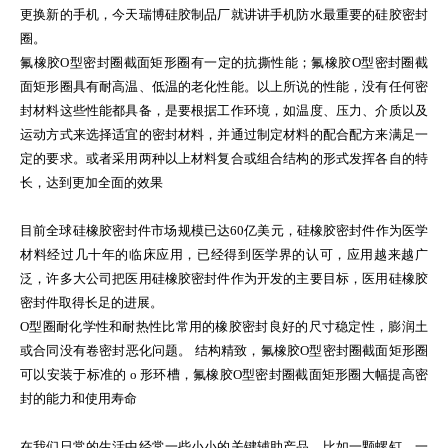
更换新的手机，今天瑞博硅胶制品厂就讲讲手机防水最重要的硅胶密封
圈。
氟橡胶O型密封圈截面矩形圈有一定的抗撕性能；氟橡胶O型密封圈截
面矩形圈具有耐高温、低温的老化性能。以上所说的性能，没有任何密
封材料这些性能都具备，是要根据工作环境，如温度、压力、介质以及
运动方式来选择适宜的密封材料，并通过制定材料的配合配方来满足一
定的要求。或者采用两种以上材料复合或组合结构的形式发挥各自的特
长，达到更加全面的效果
目前全球硅橡胶密封件市场规模已达60亿美元，硅橡胶密封件作为医学
材料经过几十年的临床应用，已经得到医学界的认可，应用越来越广
泛，许多大公司把医用硅橡胶密封件作为开发的主要目标，医用硅橡胶
密封件取得长足的进展。
O型圈耐化学性和耐热性比常用的橡胶密封良好的尺寸稳定性，膨润土
或合同没有卷密封恶化问题。 结构精致，氟橡胶O型密封圈截面矩形圈
可以安装于标准的 o 形环槽，氟橡胶O型密封圈截面矩形圈大幅提高密
封的能力和使用寿命
在我们日常的生活中经常一些小小的关键辅助产品，比如一颗螺钉，一