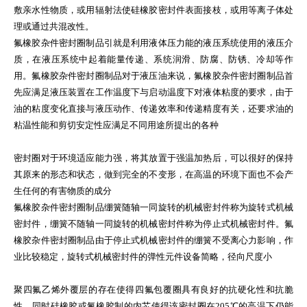
敷亲水性物质，或用辐射法使硅橡胶密封件表面接枝，或用等离子体处
理或通过共混改性。
氟橡胶杂件密封圈制品引就是利用液体压力能的液压系统使用的液压介
质，在液压系统中起着能量传递、系统润滑、防腐、防锈、冷却等作
用。氟橡胶杂件密封圈制品对于液压油来说，氟橡胶杂件密封圈制品首
先应满足液压装置在工作温度下与启动温度下对液体粘度的要求，由于
油的粘度变化直接与液压动作、传递效率和传递精度有关，还要求油的
粘温性能和剪切安定性应满足不同用途所提出的各种
密封圈对于环境适应能力强，将其放置于强温加热后，可以很好的保持
其原来的形态和状态，做到完全的不变形，在高温的环境下面也不会产
生任何的有害物质的成分
氟橡胶杂件密封圈制品绷簧随轴一同旋转的机械密封件称为旋转式机械
密封件，绷簧不随轴一同旋转的机械密封件称为停止式机械密封件。氟
橡胶杂件密封圈制品由于停止式机械密封件的绷簧不受离心力影响，作
业比较稳定，旋转式机械密封件的弹性元件设备简略，径向尺度小
聚四氟乙烯外覆层的存在使得四氟包覆圈具有良好的抗硬化性和抗脆
性，同时硅橡胶或氟橡胶制的内芯使得该密封圈在205℃的高温下仍能