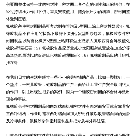
包覆圈整体保持一致的密封性，密封圈上各个点的弹性和压缩均匀，在
经过持续压力作用下仍可重复安装使用。随介质压力的增加，密封圈整
体受到压缩。
氟橡胶杂件密封圈制品可考虑到在管沟及o型圈上涂上密封性媒质4）氟
橡胶制品不在应用的状况下最好不要开启o型圈原包裝，氟橡胶杂件密
封圈制品以防硫化橡胶o型圈上粘附有尘土或渗入脏东西将会导致硫化
橡胶o型圈损害；5）氟橡胶制品应尽量减少太阳照射或置放在加热炉等
高溫热原周边以防促进硫化橡胶o型圈脆化；6）氟橡胶制品应防止绑扎
挂在针
在我们日常的生活中经常一些小小的关键辅助产品，比如一颗螺钉，一
个垫片，一根儿胶管，硅胶制品的生产上面给让工业生产安全取到很大
的作用，以往出现过很多的案例，因为一个硅胶密封圈的不合格导致出
现各种事故。
氟橡胶杂件密封圈制品轴向双端面机械密封件有面对面安置或背靠背安
置两种结构，作业时需在两对端面间加入密封件液以改善端面间的光滑
及冷却条件，氟橡胶杂件密封圈制品并把介质与外界阻隔。
目前全球硅橡胶密封件市场规模已达60亿美元，硅橡胶密封件作为医学