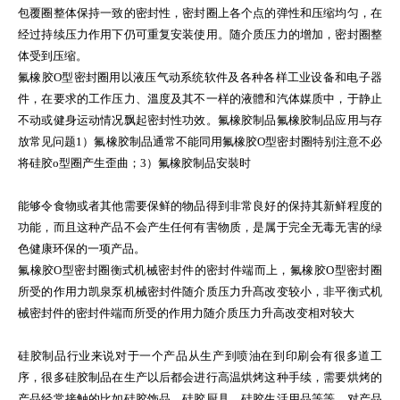
包覆圈整体保持一致的密封性，密封圈上各个点的弹性和压缩均匀，在
经过持续压力作用下仍可重复安装使用。随介质压力的增加，密封圈整
体受到压缩。
氟橡胶O型密封圈用以液压气动系统软件及各种各样工业设备和电子器
件，在要求的工作压力、溫度及其不一样的液體和汽体媒质中，于静止
不动或健身运动情况飘起密封性功效。氟橡胶制品氟橡胶制品应用与存
放常见问题1）氟橡胶制品通常不能同用氟橡胶O型密封圈特别注意不必
将硅胶o型圈产生歪曲；3）氟橡胶制品安裝时
能够令食物或者其他需要保鲜的物品得到非常良好的保持其新鲜程度的
功能，而且这种产品不会产生任何有害物质，是属于完全无毒无害的绿
色健康环保的一项产品。
氟橡胶O型密封圈衡式机械密封件的密封件端而上，氟橡胶O型密封圈
所受的作用力凯泉泵机械密封件随介质压力升髙改变较小，非平衡式机
械密封件的密封件端而所受的作用力随介质压力升高改变相对较大
硅胶制品行业来说对于一个产品从生产到喷油在到印刷会有很多道工
序，很多硅胶制品在生产以后都会进行高温烘烤这种手续，需要烘烤的
产品经常接触的比如硅胶饰品，硅胶厨具，硅胶生活用品等等，对产品