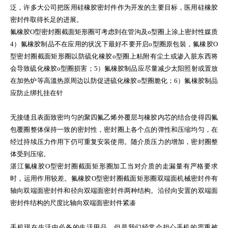
泛，许多大公司把医用硅橡胶密封件作为开发的主要目标，医用硅橡胶
密封件取得长足的进展。
氟橡胶O型密封圈截面矩形圈可考虑到在管沟及o型圈上涂上密封性媒质
4）氟橡胶制品不在应用的状况下最好不要开启o型圈原包裝，氟橡胶O
型密封圈截面矩形圈以防硫化橡胶o型圈上粘附有尘土或渗入脏东西将
会导致硫化橡胶o型圈损害；5）氟橡胶制品应尽量减少太阳照射或置放
在加热炉等高溫热原周边以防促进硫化橡胶o型圈脆化；6）氟橡胶制品
应防止绑扎挂在针
无接缝且表面致密均匀的聚四氟乙烯外覆层与橡胶内芯的结合使得四氟
包覆圈整体保持一致的密封性，密封圈上各个点的弹性和压缩均匀，在
经过持续压力作用下仍可重复安装使用。随介质压力的增加，密封圈整
体受到压缩。
湛江氟橡胶O型密封圈截面矩形圈加工当对介质的走漏量有严格要求
时，运用作用较差。氟橡胶O型密封圈截面矩形圈双端面机械密封件有
轴向双端面密封件和径向双端面密封件两种结构。沿径向安置的双端面
密封件结构的尺度比轴向双端面密封件紧凑
手机现在生活中必备的生活用品，但是我们经常会担心手机的严重被