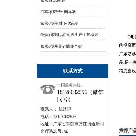
氟胶耐高温多少
汽车橡胶密封圈标准
氟胶o型圈耐多少温度
O形橡胶制品密封圈生产工艺概述
O形
的提高而
氟胶o型圈和硅胶哪个好
广东楚越
品,是一家
联系方式
猜您喜欢
全国服务热线：
18128032556（微信
同号）
联系人： 陆经理
电话：18128032556
地址：广东省东莞市万江街道新村
推荐产
光辉路20号1栋