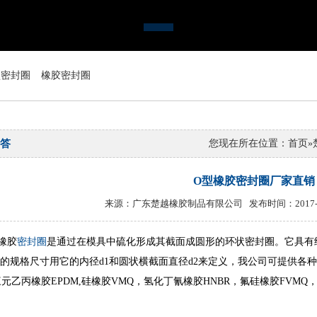
型密封圈
橡胶密封圈
答
您现在所在位置：
首页
»
O型橡胶密封圈厂家直销
来源：广东楚越橡胶制品有限公司 发布时间：2017-09
橡胶
密封圈
是通过在模具中硫化形成其截面成圆形的环状密封圈。它具有
的规格尺寸用它的内径d1和圆状横截面直径d2来定义，我公司可提供各种
三元乙丙橡胶EPDM,硅橡胶VMQ，氢化丁氰橡胶HNBR，氟硅橡胶FVM