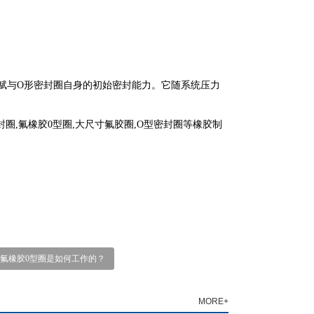
赋与O形密封圈自身的初始密封能力。它随系统压力
圈,氟橡胶0型圈,大尺寸氟胶圈,O型密封圈等橡胶制
氟橡胶0型圈是如何工作的？
MORE+