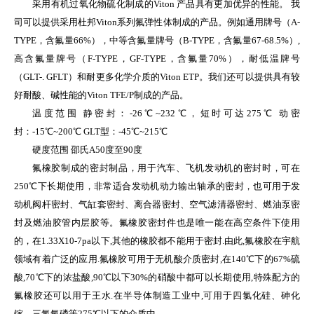
采用有机过氧化物硫化制成的Viton 产品具有更加优异的性能。 我
司可以提供采用杜邦Viton系列氟弹性体制成的产品。例如通用牌号（A-
TYPE，含氟量66%），中等含氟量牌号（B-TYPE，含氟量67-68.5%）,
高含氟量牌号（F-TYPE，GF-TYPE，含氟量70%），耐低温牌号
（GLT-. GFLT）和耐更多化学介质的Viton ETP。我们还可以提供具有较
好耐酸、碱性能的Viton TFE/P制成的产品。
温度范围 静密封：-26℃~232℃，短时可达275℃ 动密
封：-15℃~200℃ GLT型：-45℃~215℃
硬度范围 邵氏A50度至90度
氟橡胶制成的密封制品，用于汽车、飞机发动机的密封时，可在
250℃下长期使用，非常适合发动机动力输出轴承的密封，也可用于发
动机阀杆密封、气缸套密封、离合器密封、空气滤清器密封、燃油泵密
封及燃油胶管内层胶等。氟橡胶密封件也是唯一能在高空条件下使用
的，在1.33X10-7pa以下,其他的橡胶都不能用于密封.由此,氟橡胶在宇航
领域有着广泛的应用.氟橡胶可用于无机酸介质密封,在140℃下的67%硫
酸,70℃下的浓盐酸,90℃以下30%的硝酸中都可以长期使用,特殊配方的
氟橡胶还可以用于王水.在半导体制造工业中,可用于四氯化硅、砷化
镓、三氯氧磷等275℃以下的介质中。