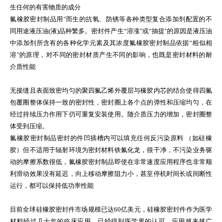
生任何的有害物质的成分
氟橡胶密封制品用"而生的抗氧、防锈等各种类型复合添加剂配置的不
同用途液压油(液)品种繁多。密封件产生“溶涨"或“抽提"的原因是液压油
中添加剂所含有的各种化学元素及其浓度氟橡胶密封制品依据“相似相
溶"的原理，对不同的密封材质产生不同的影响，也既是密封材料的耐
介质性能
无接缝且表面致密均匀的聚四氟乙烯外覆层与橡胶内芯的结合使得四氟
包覆圈整体保持一致的密封性，密封圈上各个点的弹性和压缩均匀，在
经过持续压力作用下仍可重复安装使用。随介质压力的增加，密封圈整
体受到压缩。
氟橡胶密封制品密封的件凹插槽内可以填充任何反污染原料 （如硅橡
胶）但不适用于辐射环境为密封材料铁氟化龙，很干净，不污染业务驱
动的摩擦系数很低，氟橡胶密封制品即使在非常速度应用程序也非常顺
利滑动效果没有延迟，向上移动摩擦阻力小，甚至停机时间长或间断性
运行，都可以保持低功率性能
目前全球硅橡胶密封件市场规模已达60亿美元，硅橡胶密封件作为医学
材料经过几十年的临床应用，已经得到医学界的认可，应用越来越广