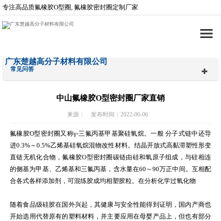
专注高品质氟橡胶O型圈, 氟橡胶密封圈定制厂家
广东楚越高分子材料有限公司
常见问答
中山氟橡胶O型密封圈厂家直销
来源： 发布时间：2022-06-06
氟橡胶O型密封圈又称γ-三氟丙基甲基聚硅氧烷。一般 分子式链中还导
进0.3%～0.5%乙烯基硅氧烷混物改性材料。结晶开放式高黏滞塑性形变
直链无机化合物，氟橡胶O型密封圈碳链由硅和氧原子组成，与硅相连
的侧基为甲基、乙烯基和三氟丙基，含水量在60～90万正中间。互相配
合各式各样添加剂，可混练胶成均相塑胶粒。在分析化学过氧化物
随着食品级硅胶在国外兴起，其健康与安全性能得到证明，国内产商也
开始选用代替原有的塑料材料，并主要应用在母婴产品上，但也有部分