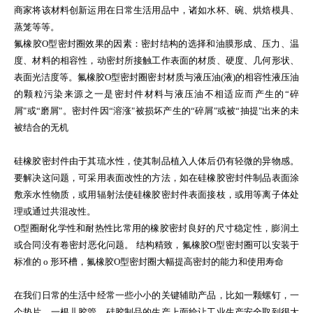
商家将该材料创新运用在日常生活用品中，诸如水杯、碗、烘焙模具、
蒸笼等等。
氟橡胶O型密封圈效果的因素：密封结构的选择和油膜形成、压力、温
度、材料的相容性，动密封所接触工作表面的材质、硬度、几何形状、
表面光洁度等。氟橡胶O型密封圈密封材质与液压油(液)的相容性液压油
的颗粒污染来源之一是密封件材料与液压油不相适应而产生的“碎
屑"或“磨屑"。密封件因“溶涨"被损坏产生的“碎屑"或被“抽提"出来的未
被结合的无机
硅橡胶密封件由于其琉水性，使其制品植入人体后仍有轻微的异物感。
要解决这问题，可采用表面改性的方法，如在硅橡胶密封件制品表面涂
敷亲水性物质，或用辐射法使硅橡胶密封件表面接枝，或用等离子体处
理或通过共混改性。
O型圈耐化学性和耐热性比常用的橡胶密封良好的尺寸稳定性，膨润土
或合同没有卷密封恶化问题。 结构精致，氟橡胶O型密封圈可以安装于
标准的 o 形环槽，氟橡胶O型密封圈大幅提高密封的能力和使用寿命
在我们日常的生活中经常一些小小的关键辅助产品，比如一颗螺钉，一
个垫片，一根儿胶管，硅胶制品的生产上面给让工业生产安全取到很大