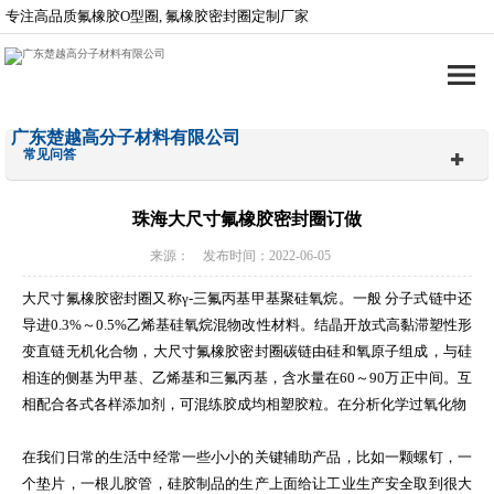
专注高品质氟橡胶O型圈, 氟橡胶密封圈定制厂家
广东楚越高分子材料有限公司
常见问答
珠海大尺寸氟橡胶密封圈订做
来源： 发布时间：2022-06-05
大尺寸氟橡胶密封圈又称γ-三氟丙基甲基聚硅氧烷。一般 分子式链中还
导进0.3%～0.5%乙烯基硅氧烷混物改性材料。结晶开放式高黏滞塑性形
变直链无机化合物，大尺寸氟橡胶密封圈碳链由硅和氧原子组成，与硅
相连的侧基为甲基、乙烯基和三氟丙基，含水量在60～90万正中间。互
相配合各式各样添加剂，可混练胶成均相塑胶粒。在分析化学过氧化物
在我们日常的生活中经常一些小小的关键辅助产品，比如一颗螺钉，一
个垫片，一根儿胶管，硅胶制品的生产上面给让工业生产安全取到很大