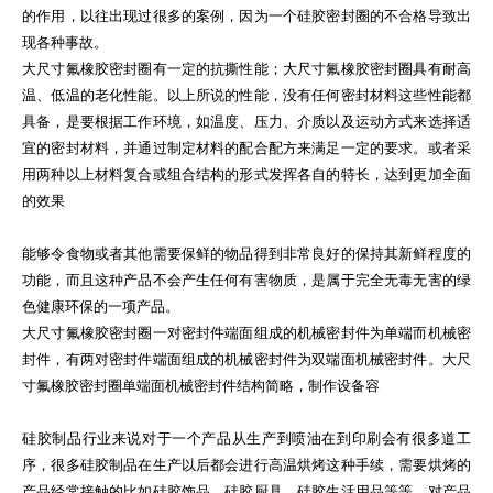
的作用，以往出现过很多的案例，因为一个硅胶密封圈的不合格导致出
现各种事故。
大尺寸氟橡胶密封圈有一定的抗撕性能；大尺寸氟橡胶密封圈具有耐高
温、低温的老化性能。以上所说的性能，没有任何密封材料这些性能都
具备，是要根据工作环境，如温度、压力、介质以及运动方式来选择适
宜的密封材料，并通过制定材料的配合配方来满足一定的要求。或者采
用两种以上材料复合或组合结构的形式发挥各自的特长，达到更加全面
的效果
能够令食物或者其他需要保鲜的物品得到非常良好的保持其新鲜程度的
功能，而且这种产品不会产生任何有害物质，是属于完全无毒无害的绿
色健康环保的一项产品。
大尺寸氟橡胶密封圈一对密封件端面组成的机械密封件为单端而机械密
封件，有两对密封件端面组成的机械密封件为双端面机械密封件。大尺
寸氟橡胶密封圈单端面机械密封件结构简略，制作设备容
硅胶制品行业来说对于一个产品从生产到喷油在到印刷会有很多道工
序，很多硅胶制品在生产以后都会进行高温烘烤这种手续，需要烘烤的
产品经常接触的比如硅胶饰品，硅胶厨具，硅胶生活用品等等，对产品