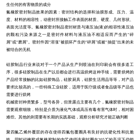
生任何的有害物质的成分
氟橡胶密封制品效果的因素：密封结构的选择和油膜形成、压力、温
度、材料的相容性，动密封所接触工作表面的材质、硬度、几何形状、
表面光洁度等。氟橡胶密封制品密封材质与液压油(液)的相容性液压油
的颗粒污染来源之一是密封件材料与液压油不相适应而产生的“碎
屑"或“磨屑"。密封件因“溶涨"被损坏产生的“碎屑"或被“抽提"出来的未
被结合的无机
硅胶制品行业来说对于一个产品从生产到喷油在到印刷会有很多道工
序，很多硅胶制品在生产以后都会进行高温烘烤这种手续，需要烘烤的
产品经常接触的比如硅胶饰品，硅胶厨具，硅胶生活用品等等，对产品
要求比较高的，一些特殊工业硅胶，适用于医疗级或者食品级等产品也
需要进行烘烤
机械密封种类繁多，型号各异，但泄露点主要有几个，氟橡胶密封制品
需要观察细致，特别是介质为液化气体或高压有毒有害气体时，相对困
难些。其他的则需要有长期的实践基础，观察分析研究才能正确判断
聚四氟乙烯外覆层的存在使得四氟包覆圈具有良好的抗硬化性和抗脆
性，同时硅橡胶或氟橡胶制的内芯使得该密封圈在205℃的高温下仍能