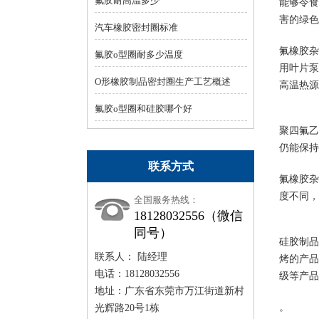
氟胶耐高温多少
能够令食
害的绿色
汽车橡胶密封圈标准
氟橡胶杂
氟胶o型圈耐多少温度
用叶片泵
O形橡胶制品密封圈生产工艺概述
高温热源
氟胶o型圈和硅胶哪个好
聚四氟乙
仍能保持
联系方式
氟橡胶杂
度不同，
全国服务热线：
18128032556（微信
同号）
硅胶制品
联系人： 陆经理
烤的产品
电话：18128032556
级等产品
地址：广东省东莞市万江街道新村
。
光辉路20号1栋