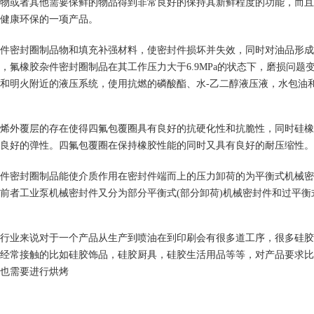
物或者其他需要保鲜的物品得到非常良好的保持其新鲜程度的功能，而且
健康环保的一项产品。
件密封圈制品物和填充补强材料，使密封件损坏并失效，同时对油品形成
1
2
3
，氟橡胶杂件密封圈制品在其工作压力大于6.9MPa的状态下，磨损问
和明火附近的液压系统，使用抗燃的磷酸酯、水-乙二醇液压液，水包油
烯外覆层的存在使得四氟包覆圈具有良好的抗硬化性和抗脆性，同时硅橡
良好的弹性。四氟包覆圈在保持橡胶性能的同时又具有良好的耐压缩性。
件密封圈制品能使介质作用在密封件端而上的压力卸荷的为平衡式机械密
前者工业泵机械密封件又分为部分平衡式(部分卸荷)机械密封件和过平衡
行业来说对于一个产品从生产到喷油在到印刷会有很多道工序，很多硅胶
经常接触的比如硅胶饰品，硅胶厨具，硅胶生活用品等等，对产品要求比
也需要进行烘烤