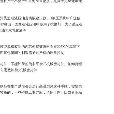
这种产品不会产生任何有害物质，是属于完全无毒无
污染造成液压油变质以致失效。液压系统中广泛使
题变得突出，因而在液压油中使用了抗磨剂；为了适应在
和油包水乳化液等
胶或氟橡胶制的内芯使得该密封圈在205℃的高温下
四氟包覆圈的制造需通过严格的质量控制
封件，不能卸荷的为非平衡式机械密封件。按卸荷程
式(悉数卸荷)机械密封件
制品在生产以后都会进行高温烘烤这种手续，需要烘
较高的，一些特殊工业硅胶，适用于医疗级或者食品