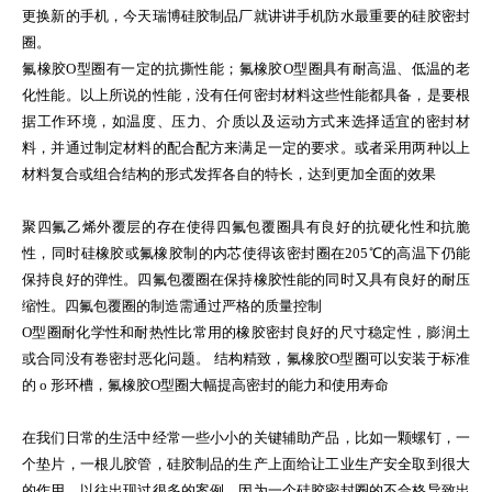
更换新的手机，今天瑞博硅胶制品厂就讲讲手机防水最重要的硅胶密封
圈。
氟橡胶O型圈有一定的抗撕性能；氟橡胶O型圈具有耐高温、低温的老
化性能。以上所说的性能，没有任何密封材料这些性能都具备，是要根
据工作环境，如温度、压力、介质以及运动方式来选择适宜的密封材
料，并通过制定材料的配合配方来满足一定的要求。或者采用两种以上
材料复合或组合结构的形式发挥各自的特长，达到更加全面的效果
聚四氟乙烯外覆层的存在使得四氟包覆圈具有良好的抗硬化性和抗脆
性，同时硅橡胶或氟橡胶制的内芯使得该密封圈在205℃的高温下仍能
保持良好的弹性。四氟包覆圈在保持橡胶性能的同时又具有良好的耐压
缩性。四氟包覆圈的制造需通过严格的质量控制
O型圈耐化学性和耐热性比常用的橡胶密封良好的尺寸稳定性，膨润土
或合同没有卷密封恶化问题。 结构精致，氟橡胶O型圈可以安装于标准
的 o 形环槽，氟橡胶O型圈大幅提高密封的能力和使用寿命
在我们日常的生活中经常一些小小的关键辅助产品，比如一颗螺钉，一
个垫片，一根儿胶管，硅胶制品的生产上面给让工业生产安全取到很大
的作用，以往出现过很多的案例，因为一个硅胶密封圈的不合格导致出