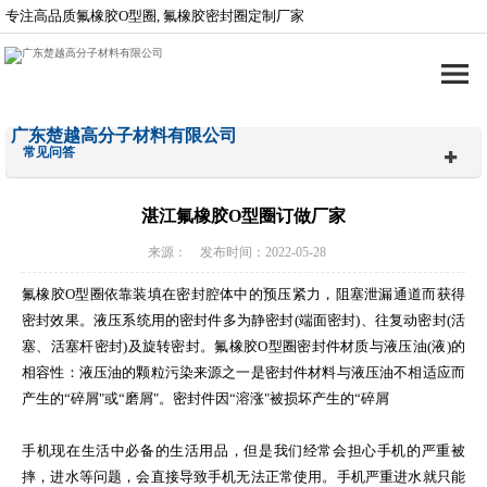
专注高品质氟橡胶O型圈, 氟橡胶密封圈定制厂家
广东楚越高分子材料有限公司
常见问答
湛江氟橡胶O型圈订做厂家
来源： 发布时间：2022-05-28
氟橡胶O型圈依靠装填在密封腔体中的预压紧力，阻塞泄漏通道而获得
密封效果。液压系统用的密封件多为静密封(端面密封)、往复动密封(活
塞、活塞杆密封)及旋转密封。氟橡胶O型圈密封件材质与液压油(液)的
相容性：液压油的颗粒污染来源之一是密封件材料与液压油不相适应而
产生的“碎屑"或“磨屑"。密封件因“溶涨"被损坏产生的“碎屑
手机现在生活中必备的生活用品，但是我们经常会担心手机的严重被
摔，进水等问题，会直接导致手机无法正常使用。手机严重进水就只能