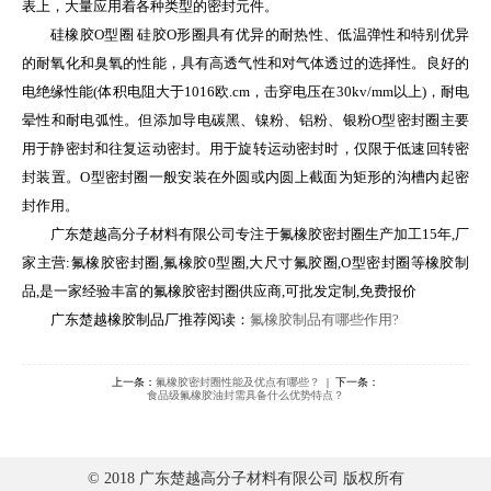
表上，大量应用着各种类型的密封元件。
硅橡胶O型圈 硅胶O形圈具有优异的耐热性、低温弹性和特别优异
的耐氧化和臭氧的性能，具有高透气性和对气体透过的选择性。良好的
电绝缘性能(体积电阻大于1016欧.cm，击穿电压在30kv/mm以上)，耐电
晕性和耐电弧性。但添加导电碳黑、镍粉、铝粉、银粉O型密封圈主要
用于静密封和往复运动密封。用于旋转运动密封时，仅限于低速回转密
封装置。O型密封圈一般安装在外圆或内圆上截面为矩形的沟槽内起密
封作用。
广东楚越高分子材料有限公司专注于氟橡胶密封圈生产加工15年,厂
家主营:氟橡胶密封圈,氟橡胶0型圈,大尺寸氟胶圈,O型密封圈等橡胶制
品,是一家经验丰富的氟橡胶密封圈供应商,可批发定制,免费报价
广东楚越橡胶制品厂推荐阅读：
氟橡胶制品有哪些作用?
上一条：
氟橡胶密封圈性能及优点有哪些？
| 下一条：
食品级氟橡胶油封需具备什么优势特点？
© 2018 广东楚越高分子材料有限公司 版权所有